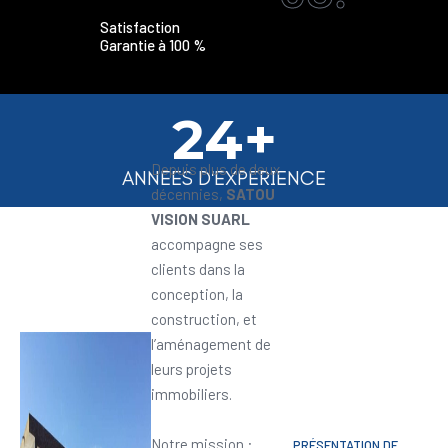
Satisfaction
Garantie à 100 %
24+
Depuis plus de deux
ANNEES D'EXPERIENCE
décennies,
SATOU
VISION SUARL
accompagne ses
clients dans la
conception, la
construction, et
l’aménagement de
leurs projets
immobiliers.
Notre mission :
PRÉSENTATION DE