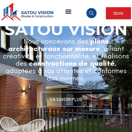
DEVIS
ARCHITECTURE & CONSTRUCTION
SATOU VISION
Nous concevons des
plans
architecturaux sur mesure
, alliant
créativité et fonctionnalité, et réalisons
des
constructions de qualité
,
adaptées à vos attentes et conformes
aux normes.
EN SAVOIR PLUS