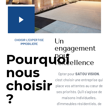
Un
CHOISIR L'EXPERTISE
IMMOBILIERE
engagement
pour
Pourquoi
l'excellence
nous
Opter pour
SATOU VISION
,
choisir
c’est choisir une entreprise qui
place vos attentes au cœur de
ses priorités. Qu’il s’agisse de
?
maisons individuelles,
d’immeubles résidentiels, de