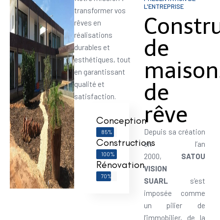
L'ENTREPRISE
transformer vos
Constr
rêves en
réalisations
de
durables et
esthétiques, tout
maison
en garantissant
de
qualité et
satisfaction.
rêve
Conception
Depuis sa création
85%
Constructions
en l’an
100%
2000,
SATOU
Rénovation
VISION
70%
SUARL
s’est
imposée comme
un pilier de
l’immobilier, de la