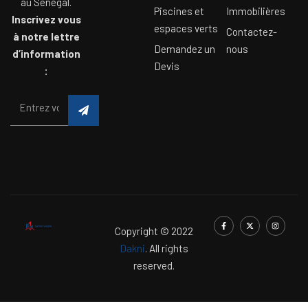
au Sénégal.
Piscines et
Immobilières
Inscrivez vous
espaces verts
Contactez-
à notre lettre
Demandez un
nous
d’information
Devis
:
Copyright © 2022
Dakni
. All rights
reserved.