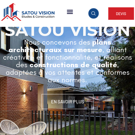
DEVIS
ARCHITECTURE & CONSTRUCTION
SATOU VISION
Nous concevons des
plans
architecturaux sur mesure
, alliant
créativité et fonctionnalité, et réalisons
des
constructions de qualité
,
adaptées à vos attentes et conformes
aux normes.
EN SAVOIR PLUS