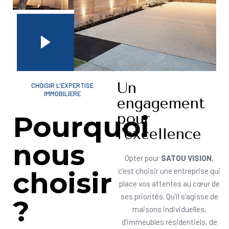
Un
CHOISIR L'EXPERTISE
IMMOBILIERE
engagement
pour
Pourquoi
l'excellence
nous
Opter pour
SATOU VISION
,
choisir
c’est choisir une entreprise qui
place vos attentes au cœur de
ses priorités. Qu’il s’agisse de
?
maisons individuelles,
d’immeubles résidentiels, de