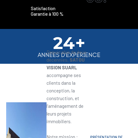
Satisfaction
Garantie à 100 %
24+
Depuis plus de deux
ANNEES D'EXPERIENCE
décennies,
SATOU
VISION SUARL
accompagne ses
clients dans la
conception, la
construction, et
l’aménagement de
leurs projets
immobiliers.
Notre mission :
PRÉSENTATION DE