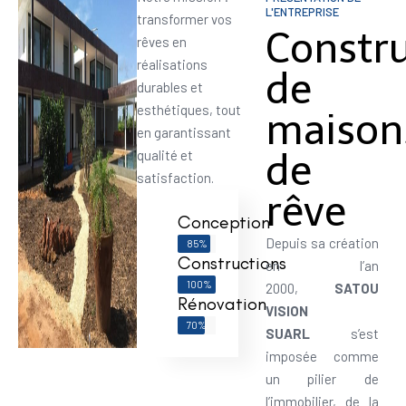
L'ENTREPRISE
transformer vos
Constr
rêves en
réalisations
de
durables et
esthétiques, tout
maison
en garantissant
de
qualité et
satisfaction.
rêve
Conception
Depuis sa création
85%
Constructions
en l’an
100%
2000,
SATOU
Rénovation
VISION
70%
SUARL
s’est
imposée comme
un pilier de
l’immobilier, de la