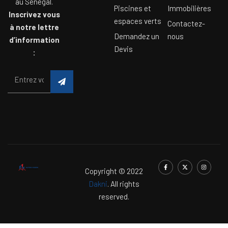
au Sénégal.
Piscines et
Immobilières
Inscrivez vous
espaces verts
Contactez-
à notre lettre
Demandez un
nous
d’information
Devis
:
Copyright © 2022
Dakni
. All rights
reserved.