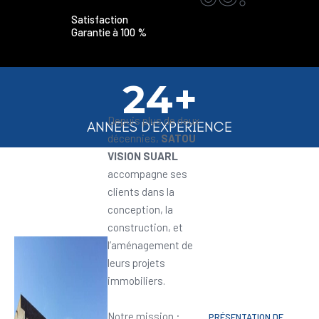
Satisfaction
Garantie à 100 %
24+
Depuis plus de deux
ANNEES D'EXPERIENCE
décennies,
SATOU
VISION SUARL
accompagne ses
clients dans la
conception, la
construction, et
l’aménagement de
leurs projets
immobiliers.
Notre mission :
PRÉSENTATION DE