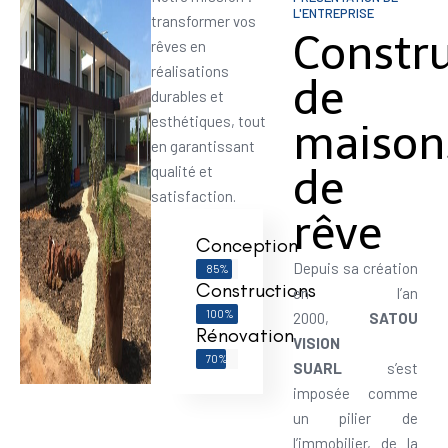
L'ENTREPRISE
transformer vos
Constr
rêves en
réalisations
de
durables et
esthétiques, tout
maison
en garantissant
de
qualité et
satisfaction.
rêve
Conception
Depuis sa création
85%
Constructions
en l’an
100%
2000,
SATOU
Rénovation
VISION
70%
SUARL
s’est
imposée comme
un pilier de
l’immobilier, de la