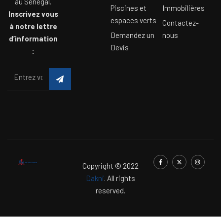
au Sénégal.
Piscines et
Immobilières
Inscrivez vous
espaces verts
Contactez-
à notre lettre
Demandez un
nous
d’information
Devis
:
Copyright © 2022
Dakni
. All rights
reserved.