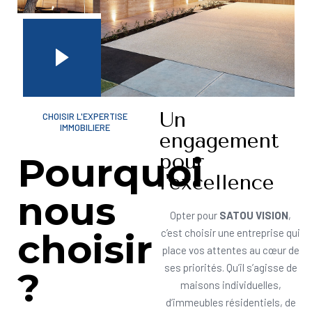
Un
CHOISIR L'EXPERTISE
IMMOBILIERE
engagement
pour
Pourquoi
l'excellence
nous
Opter pour
SATOU VISION
,
choisir
c’est choisir une entreprise qui
place vos attentes au cœur de
ses priorités. Qu’il s’agisse de
?
maisons individuelles,
d’immeubles résidentiels, de