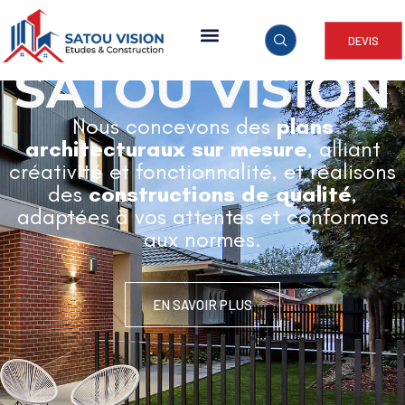
DEVIS
ARCHITECTURE & CONSTRUCTION
SATOU VISION
Nous concevons des
plans
architecturaux sur mesure
, alliant
créativité et fonctionnalité, et réalisons
des
constructions de qualité
,
adaptées à vos attentes et conformes
aux normes.
EN SAVOIR PLUS