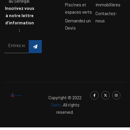
au Sénégal.
Piscines et
Immobilières
Inscrivez vous
espaces verts
Contactez-
à notre lettre
Demandez un
nous
d’information
Devis
:
Copyright © 2022
Dakni
. All rights
reserved.