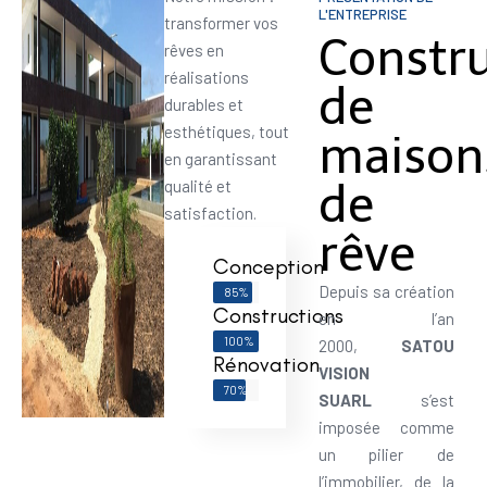
L'ENTREPRISE
transformer vos
Constr
rêves en
réalisations
de
durables et
esthétiques, tout
maison
en garantissant
de
qualité et
satisfaction.
rêve
Conception
Depuis sa création
85%
Constructions
en l’an
100%
2000,
SATOU
Rénovation
VISION
70%
SUARL
s’est
imposée comme
un pilier de
l’immobilier, de la