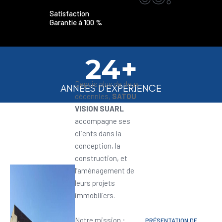
Satisfaction
Garantie à 100 %
24+
Depuis plus de deux
ANNEES D'EXPERIENCE
décennies,
SATOU
VISION SUARL
accompagne ses
clients dans la
conception, la
construction, et
l’aménagement de
leurs projets
immobiliers.
Notre mission :
PRÉSENTATION DE