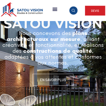
DEVIS
ARCHITECTURE & CONSTRUCTION
SATOU VISION
Nous concevons des
plans
architecturaux sur mesure
, alliant
créativité et fonctionnalité, et réalisons
des
constructions de qualité
,
adaptées à vos attentes et conformes
aux normes.
EN SAVOIR PLUS