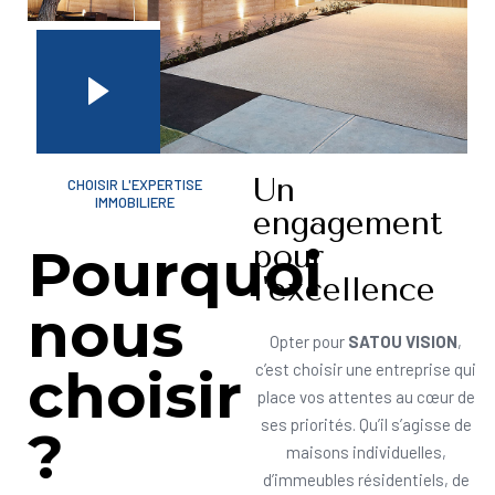
Un
CHOISIR L'EXPERTISE
IMMOBILIERE
engagement
pour
Pourquoi
l'excellence
nous
Opter pour
SATOU VISION
,
choisir
c’est choisir une entreprise qui
place vos attentes au cœur de
ses priorités. Qu’il s’agisse de
?
maisons individuelles,
d’immeubles résidentiels, de