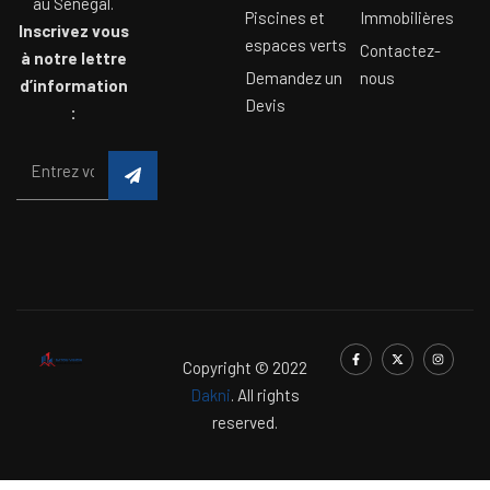
au Sénégal.
Piscines et
Immobilières
Inscrivez vous
espaces verts
Contactez-
à notre lettre
Demandez un
nous
d’information
Devis
:
Copyright © 2022
Dakni
. All rights
reserved.