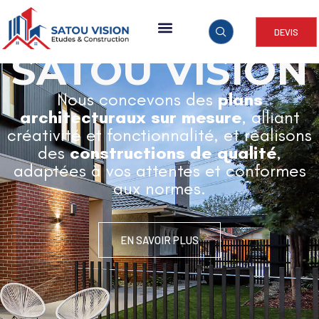
DEVIS
ARCHITECTURE & CONSTRUCTION
SATOU VISION
Nous concevons des
plans
architecturaux sur mesure
, alliant
créativité et fonctionnalité, et réalisons
des
constructions de qualité
,
adaptées à vos attentes et conformes
aux normes.
EN SAVOIR PLUS