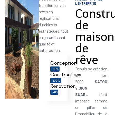
L'ENTREPRISE
transformer vos
Constr
rêves en
réalisations
de
durables et
esthétiques, tout
maison
en garantissant
de
qualité et
satisfaction.
rêve
Conception
Depuis sa création
85%
Constructions
en l’an
100%
2000,
SATOU
Rénovation
VISION
70%
SUARL
s’est
imposée comme
un pilier de
l’immobilier, de la