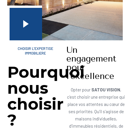
Un
CHOISIR L'EXPERTISE
IMMOBILIERE
engagement
pour
Pourquoi
l'excellence
nous
Opter pour
SATOU VISION
,
choisir
c’est choisir une entreprise qui
place vos attentes au cœur de
ses priorités. Qu’il s’agisse de
?
maisons individuelles,
d’immeubles résidentiels, de