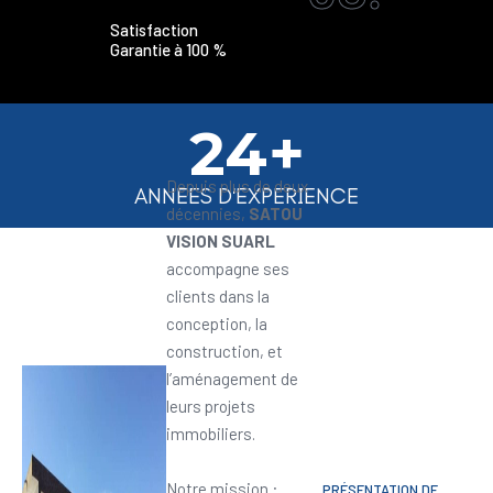
Satisfaction
Garantie à 100 %
24+
Depuis plus de deux
ANNEES D'EXPERIENCE
décennies,
SATOU
VISION SUARL
accompagne ses
clients dans la
conception, la
construction, et
l’aménagement de
leurs projets
immobiliers.
Notre mission :
PRÉSENTATION DE