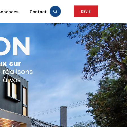
Annonces
Contact
DEVIS
ON
ux sur
t réalisons
 à vos