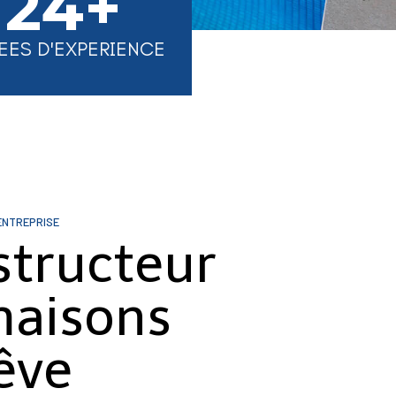
24+
EES D'EXPERIENCE
ENTREPRISE
structeur
maisons
êve