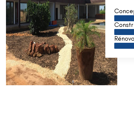
Conce
Constr
Rénova