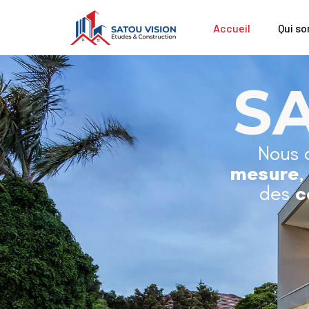
Accueil
Qui s
S
Nous 
mesure
,
des
c