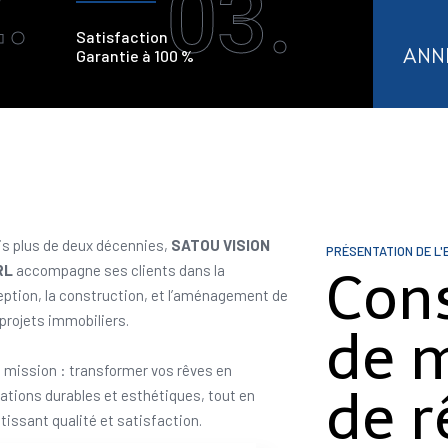
.
03.
Satisfaction
ANN
Garantie à 100 %
s plus de deux décennies,
SATOU VISION
PRÉSENTATION DE L'
RL
accompagne ses clients dans la
Con
ption, la construction, et l’aménagement de
 projets immobiliers.
de 
 mission : transformer vos rêves en
de r
sations durables et esthétiques, tout en
tissant qualité et satisfaction.