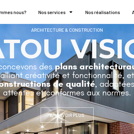
ommes nous?
Nos services
Nos réalisations
ARCHITECTURE & CONSTRUCTION
ATOU VISI
concevons des
plans architectura
 alliant créativité et fonctionnalité, e
onstructions de qualité
, adaptées
attentes et conformes aux normes.
EN SAVOIR PLUS