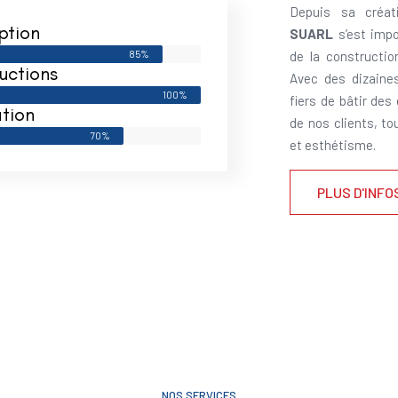
Depuis sa créat
ption
SUARL
s’est impo
85%
de la constructi
uctions
Avec des dizaine
100%
fiers de bâtir des
tion
de nos clients, to
70%
et esthétisme.
PLUS D'INFO
NOS SERVICES