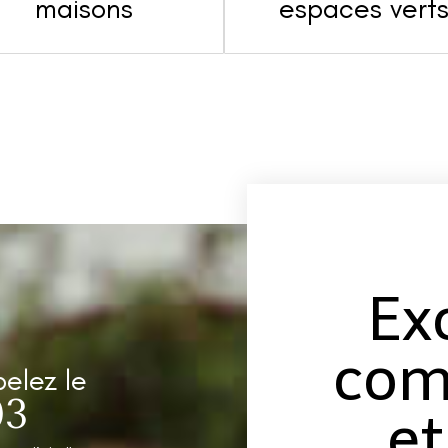
maisons
espaces vert
Ex
com
pelez le
03
et