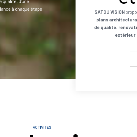
e qualité, d’une
iance à chaque étape
SATOU VISION
propo
plans architectur
de qualité
,
rénovati
extérieur
ACTIVITES