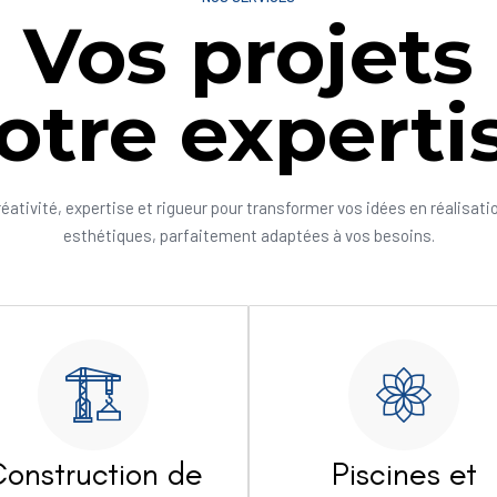
Vos projets
otre experti
réativité, expertise et rigueur pour transformer vos idées en réalisati
esthétiques, parfaitement adaptées à vos besoins.
onstruction de
Piscines et