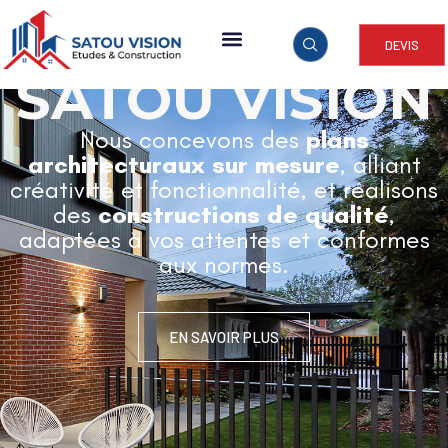
DEVIS
ARCHITECTURE & CONSTRUCTION
SATOU VISION
Nous concevons des
plans
architecturaux sur mesure
, alliant
créativité et fonctionnalité, et réalisons
des
constructions de qualité
,
adaptées à vos attentes et conformes
aux normes.
EN SAVOIR PLUS