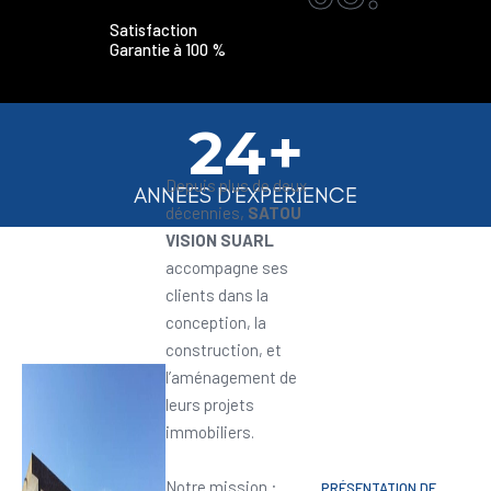
Satisfaction
Garantie à 100 %
24+
Depuis plus de deux
ANNEES D'EXPERIENCE
décennies,
SATOU
VISION SUARL
accompagne ses
clients dans la
conception, la
construction, et
l’aménagement de
leurs projets
immobiliers.
Notre mission :
PRÉSENTATION DE