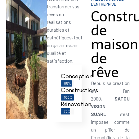
L'ENTREPRISE
transformer vos
Constr
rêves en
réalisations
de
durables et
esthétiques, tout
maison
en garantissant
de
qualité et
satisfaction.
rêve
Conception
Depuis sa création
85%
Constructions
en l’an
100%
2000,
SATOU
Rénovation
VISION
70%
SUARL
s’est
imposée comme
un pilier de
l’immobilier, de la