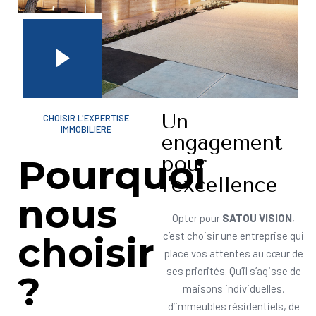
Un
CHOISIR L'EXPERTISE
IMMOBILIERE
engagement
pour
Pourquoi
l'excellence
nous
Opter pour
SATOU VISION
,
choisir
c’est choisir une entreprise qui
place vos attentes au cœur de
ses priorités. Qu’il s’agisse de
?
maisons individuelles,
d’immeubles résidentiels, de