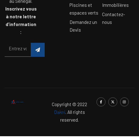
au Sénégal.
Piscines et
Immobilières
Inscrivez vous
espaces verts
Contactez-
à notre lettre
Demandez un
nous
d’information
Devis
:
Copyright © 2022
Dakni
. All rights
reserved.