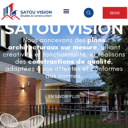
DEVIS
ARCHITECTURE & CONSTRUCTION
SATOU VISION
Nous concevons des
plans
architecturaux sur mesure
, alliant
créativité et fonctionnalité, et réalisons
des
constructions de qualité
,
adaptées à vos attentes et conformes
aux normes.
EN SAVOIR PLUS