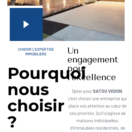
Un
CHOISIR L'EXPERTISE
IMMOBILIERE
engagement
pour
Pourquoi
l'excellence
nous
Opter pour
SATOU VISION
,
choisir
c’est choisir une entreprise qui
place vos attentes au cœur de
ses priorités. Qu’il s’agisse de
?
maisons individuelles,
d’immeubles résidentiels, de