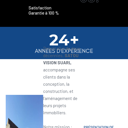
Satisfaction
Garantie à 100 %
24+
Depuis plus de deux
ANNEES D'EXPERIENCE
décennies,
SATOU
VISION SUARL
accompagne ses
clients dans la
conception, la
construction, et
l’aménagement de
leurs projets
immobiliers.
Notre mission :
PRÉSENTATION DE