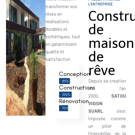
L'ENTREPRISE
transformer vos
Constr
rêves en
réalisations
de
durables et
esthétiques, tout
maison
en garantissant
de
qualité et
satisfaction.
rêve
Conception
Depuis sa création
85%
Constructions
en l’an
100%
2000,
SATOU
Rénovation
VISION
70%
SUARL
s’est
imposée comme
un pilier de
l’immobilier, de la