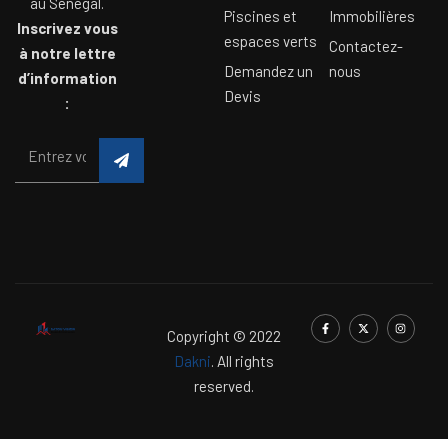
au Sénégal.
Piscines et
Immobilières
Inscrivez vous
espaces verts
Contactez-
à notre lettre
Demandez un
nous
d’information
Devis
:
Copyright © 2022
Dakni
. All rights
reserved.