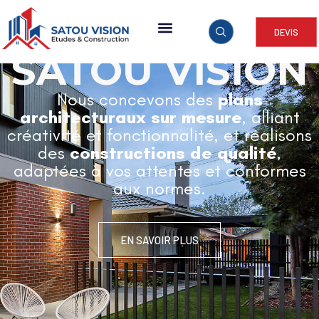
DEVIS
ARCHITECTURE & CONSTRUCTION
SATOU VISION
Nous concevons des
plans
architecturaux sur mesure
, alliant
créativité et fonctionnalité, et réalisons
des
constructions de qualité
,
adaptées à vos attentes et conformes
aux normes.
EN SAVOIR PLUS