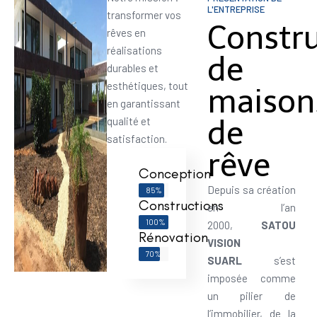
L'ENTREPRISE
transformer vos
Constr
rêves en
réalisations
de
durables et
esthétiques, tout
maison
en garantissant
de
qualité et
satisfaction.
rêve
Conception
Depuis sa création
85%
Constructions
en l’an
100%
2000,
SATOU
Rénovation
VISION
70%
SUARL
s’est
imposée comme
un pilier de
l’immobilier, de la