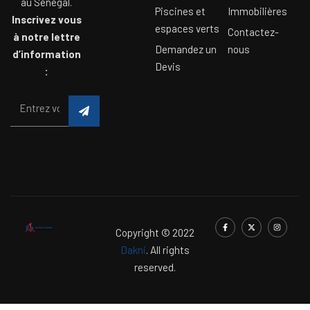
au Sénégal.
Piscines et
Immobilières
Inscrivez vous
espaces verts
Contactez-
à notre lettre
Demandez un
nous
d’information
Devis
:
Copyright © 2022
Dakni
. All rights
reserved.