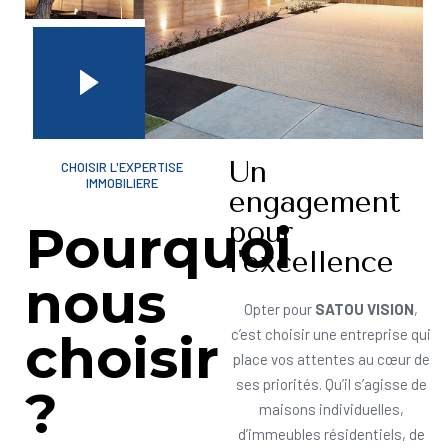
Un
CHOISIR L'EXPERTISE
IMMOBILIERE
engagement
pour
Pourquoi
l'excellence
nous
Opter pour
SATOU VISION
,
choisir
c’est choisir une entreprise qui
place vos attentes au cœur de
ses priorités. Qu’il s’agisse de
?
maisons individuelles,
d’immeubles résidentiels, de