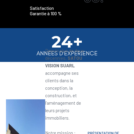
Satisfaction
Garantie à 100 %
24+
Depuis plus de deux
ANNEES D'EXPERIENCE
décennies,
SATOU
VISION SUARL
accompagne ses
clients dans la
conception, la
construction, et
l’aménagement de
leurs projets
immobiliers.
Notre mission :
PRÉSENTATION DE