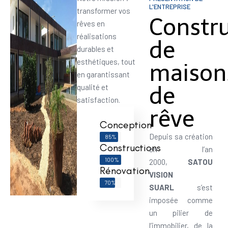
L'ENTREPRISE
transformer vos
Constr
rêves en
réalisations
de
durables et
esthétiques, tout
maison
en garantissant
de
qualité et
satisfaction.
rêve
Conception
Depuis sa création
85%
Constructions
en l’an
100%
2000,
SATOU
Rénovation
VISION
70%
SUARL
s’est
imposée comme
un pilier de
l’immobilier, de la