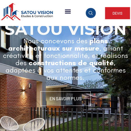
DEVIS
ARCHITECTURE & CONSTRUCTION
SATOU VISION
Nous concevons des
plans
architecturaux sur mesure
, alliant
créativité et fonctionnalité, et réalisons
des
constructions de qualité
,
adaptées à vos attentes et conformes
aux normes.
EN SAVOIR PLUS