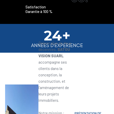
Satisfaction
Garantie à 100 %
24+
Depuis plus de deux
ANNEES D'EXPERIENCE
décennies,
SATOU
VISION SUARL
accompagne ses
clients dans la
conception, la
construction, et
l’aménagement de
leurs projets
immobiliers.
Notre mission :
PRÉSENTATION DE