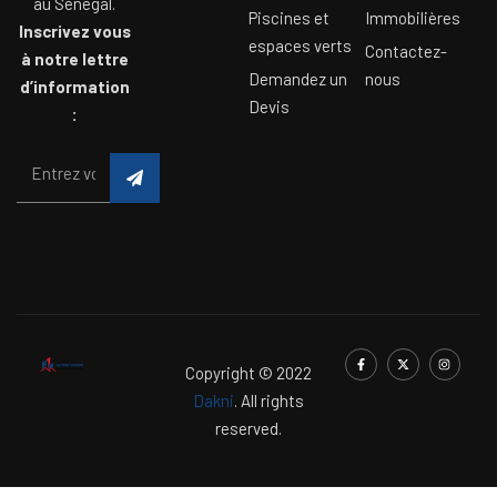
au Sénégal.
Piscines et
Immobilières
Inscrivez vous
espaces verts
Contactez-
à notre lettre
Demandez un
nous
d’information
Devis
:
Copyright © 2022
Dakni
. All rights
reserved.