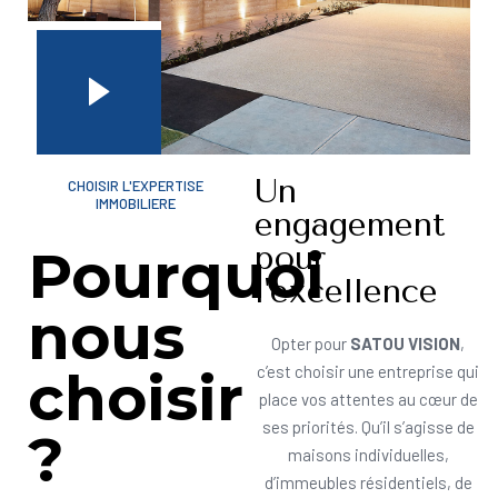
Un
CHOISIR L'EXPERTISE
IMMOBILIERE
engagement
pour
Pourquoi
l'excellence
nous
Opter pour
SATOU VISION
,
choisir
c’est choisir une entreprise qui
place vos attentes au cœur de
ses priorités. Qu’il s’agisse de
?
maisons individuelles,
d’immeubles résidentiels, de