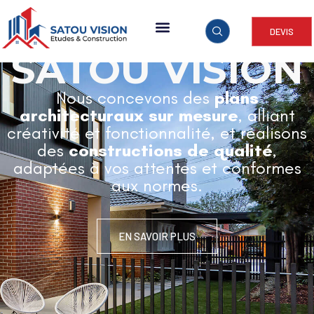
DEVIS
ARCHITECTURE & CONSTRUCTION
SATOU VISION
Nous concevons des
plans
architecturaux sur mesure
, alliant
créativité et fonctionnalité, et réalisons
des
constructions de qualité
,
adaptées à vos attentes et conformes
aux normes.
EN SAVOIR PLUS