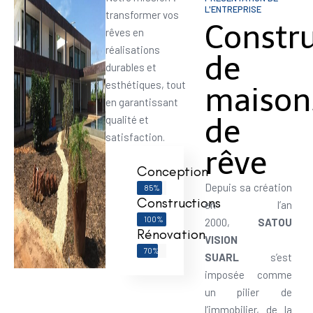
L'ENTREPRISE
transformer vos
Constr
rêves en
réalisations
de
durables et
esthétiques, tout
maison
en garantissant
de
qualité et
satisfaction.
rêve
Conception
Depuis sa création
85%
Constructions
en l’an
100%
2000,
SATOU
Rénovation
VISION
70%
SUARL
s’est
imposée comme
un pilier de
l’immobilier, de la