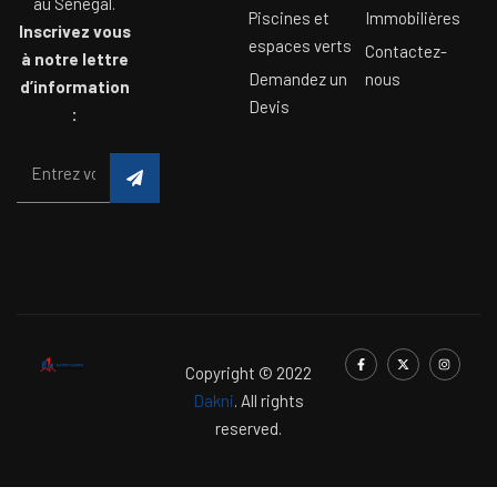
au Sénégal.
Piscines et
Immobilières
Inscrivez vous
espaces verts
Contactez-
à notre lettre
Demandez un
nous
d’information
Devis
:
Copyright © 2022
Dakni
. All rights
reserved.