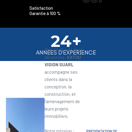
Satisfaction
Garantie à 100 %
24+
Depuis plus de deux
ANNEES D'EXPERIENCE
décennies,
SATOU
VISION SUARL
accompagne ses
clients dans la
conception, la
construction, et
l’aménagement de
leurs projets
immobiliers.
Notre mission :
PRÉSENTATION DE