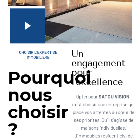
Un
CHOISIR L'EXPERTISE
IMMOBILIERE
engagement
pour
Pourquoi
l'excellence
nous
Opter pour
SATOU VISION
,
choisir
c’est choisir une entreprise qui
place vos attentes au cœur de
ses priorités. Qu’il s’agisse de
?
maisons individuelles,
d’immeubles résidentiels, de