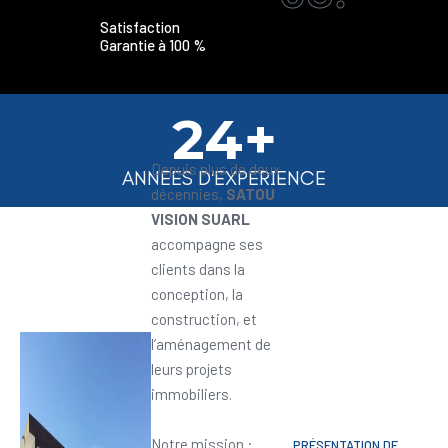
Satisfaction
Garantie à 100 %
24+
Depuis plus de deux
ANNEES D'EXPERIENCE
décennies,
SATOU
VISION SUARL
accompagne ses
clients dans la
conception, la
construction, et
l’aménagement de
leurs projets
immobiliers.
Notre mission :
PRÉSENTATION DE