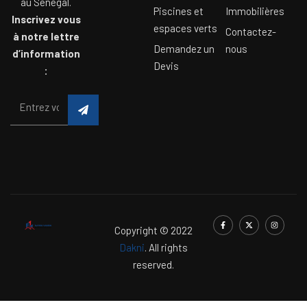
au Sénégal.
Piscines et
Immobilières
Inscrivez vous
espaces verts
Contactez-
à notre lettre
Demandez un
nous
d’information
Devis
:
Copyright © 2022
Dakni
. All rights
reserved.