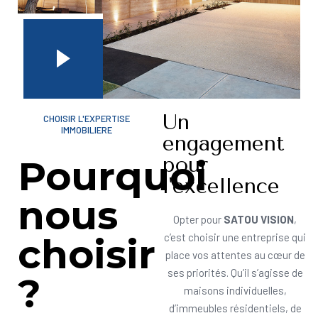
Un
CHOISIR L'EXPERTISE
IMMOBILIERE
engagement
pour
Pourquoi
l'excellence
nous
Opter pour
SATOU VISION
,
choisir
c’est choisir une entreprise qui
place vos attentes au cœur de
ses priorités. Qu’il s’agisse de
?
maisons individuelles,
d’immeubles résidentiels, de