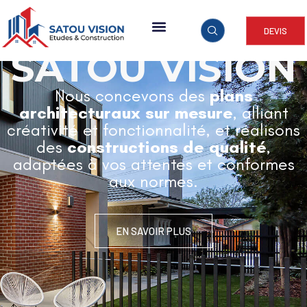
DEVIS
ARCHITECTURE & CONSTRUCTION
SATOU VISION
Nous concevons des
plans
architecturaux sur mesure
, alliant
créativité et fonctionnalité, et réalisons
des
constructions de qualité
,
adaptées à vos attentes et conformes
aux normes.
EN SAVOIR PLUS