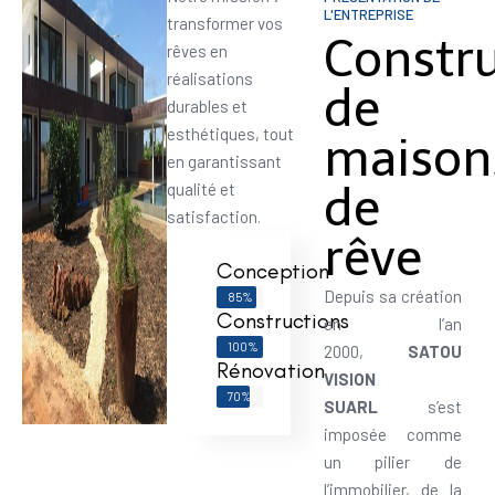
L'ENTREPRISE
transformer vos
Constr
rêves en
réalisations
de
durables et
esthétiques, tout
maison
en garantissant
de
qualité et
satisfaction.
rêve
Conception
Depuis sa création
85%
Constructions
en l’an
100%
2000,
SATOU
Rénovation
VISION
70%
SUARL
s’est
imposée comme
un pilier de
l’immobilier, de la