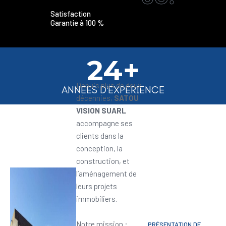
Satisfaction
Garantie à 100 %
24+
Depuis plus de deux
ANNEES D'EXPERIENCE
décennies,
SATOU
VISION SUARL
accompagne ses
clients dans la
conception, la
construction, et
l’aménagement de
leurs projets
immobiliers.
Notre mission :
PRÉSENTATION DE