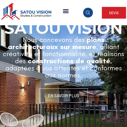
DEVIS
ARCHITECTURE & CONSTRUCTION
SATOU VISION
Nous concevons des
plans
architecturaux sur mesure
, alliant
créativité et fonctionnalité, et réalisons
des
constructions de qualité
,
adaptées à vos attentes et conformes
aux normes.
EN SAVOIR PLUS