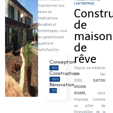
L'ENTREPRISE
transformer vos
Constr
rêves en
réalisations
de
durables et
esthétiques, tout
maison
en garantissant
de
qualité et
satisfaction.
rêve
Conception
Depuis sa création
85%
Constructions
en l’an
100%
2000,
SATOU
Rénovation
VISION
70%
SUARL
s’est
imposée comme
un pilier de
l’immobilier, de la