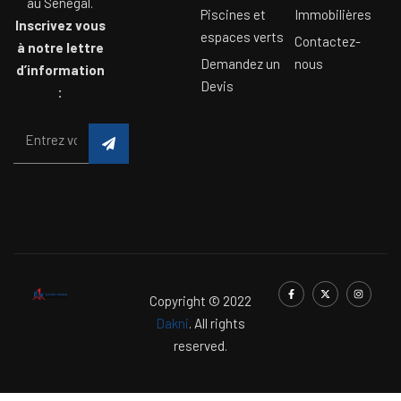
au Sénégal.
Piscines et
Immobilières
Inscrivez vous
espaces verts
Contactez-
à notre lettre
Demandez un
nous
d’information
Devis
:
Copyright © 2022
Dakni
. All rights
reserved.