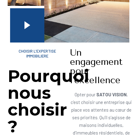
Un
CHOISIR L'EXPERTISE
IMMOBILIERE
engagement
pour
Pourquoi
l'excellence
nous
Opter pour
SATOU VISION
,
choisir
c’est choisir une entreprise qui
place vos attentes au cœur de
ses priorités. Qu’il s’agisse de
?
maisons individuelles,
d’immeubles résidentiels, de