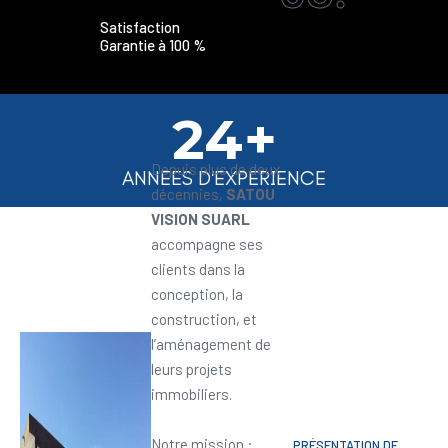
Satisfaction
Garantie à 100 %
24+
Depuis plus de deux
ANNEES D'EXPERIENCE
décennies,
SATOU
VISION SUARL
accompagne ses
clients dans la
conception, la
construction, et
l’aménagement de
leurs projets
immobiliers.
Notre mission :
PRÉSENTATION DE