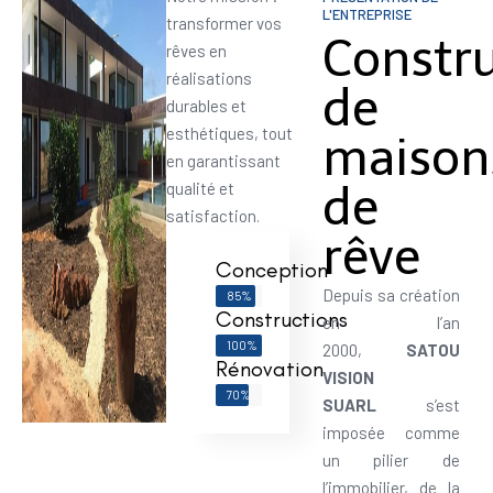
L'ENTREPRISE
transformer vos
Constr
rêves en
réalisations
de
durables et
esthétiques, tout
maison
en garantissant
de
qualité et
satisfaction.
rêve
Conception
Depuis sa création
85%
Constructions
en l’an
100%
2000,
SATOU
Rénovation
VISION
70%
SUARL
s’est
imposée comme
un pilier de
l’immobilier, de la