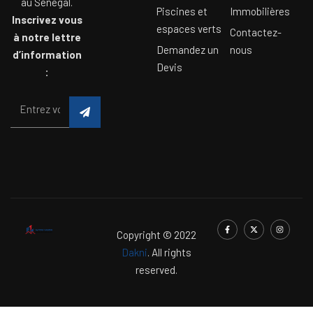
au Sénégal.
Piscines et
Immobilières
Inscrivez vous
espaces verts
Contactez-
à notre lettre
Demandez un
nous
d’information
Devis
:
Copyright © 2022
Dakni
. All rights
reserved.