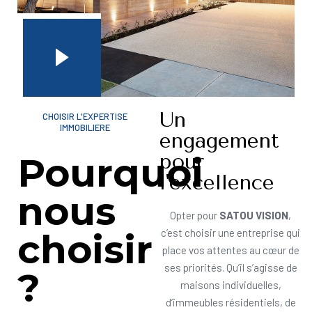
Un
CHOISIR L'EXPERTISE
IMMOBILIERE
engagement
pour
Pourquoi
l'excellence
nous
Opter pour
SATOU VISION
,
choisir
c’est choisir une entreprise qui
place vos attentes au cœur de
ses priorités. Qu’il s’agisse de
?
maisons individuelles,
d’immeubles résidentiels, de