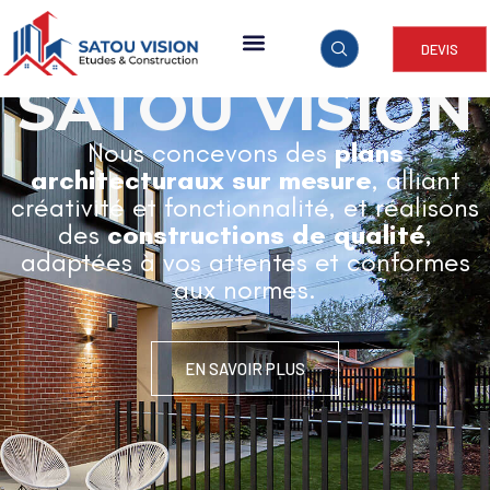
DEVIS
ARCHITECTURE & CONSTRUCTION
SATOU VISION
Nous concevons des
plans
architecturaux sur mesure
, alliant
créativité et fonctionnalité, et réalisons
des
constructions de qualité
,
adaptées à vos attentes et conformes
aux normes.
EN SAVOIR PLUS