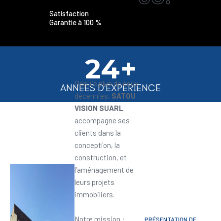
Satisfaction
Garantie à 100 %
24+
Depuis plus de deux
ANNEES D'EXPERIENCE
décennies,
SATOU
VISION SUARL
accompagne ses
clients dans la
conception, la
construction, et
l’aménagement de
leurs projets
immobiliers.
Notre mission :
PRÉSENTATION DE