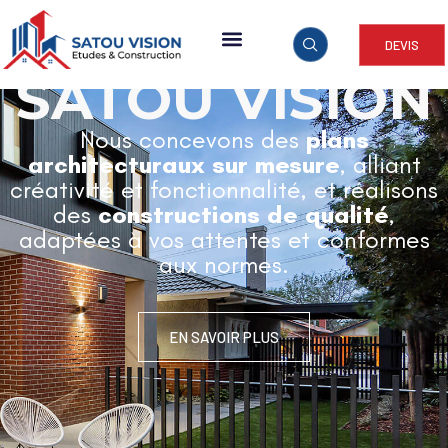
DEVIS
ARCHITECTURE & CONSTRUCTION
SATOU VISION
Nous concevons des
plans
architecturaux sur mesure
, alliant
créativité et fonctionnalité, et réalisons
des
constructions de qualité
,
adaptées à vos attentes et conformes
aux normes.
EN SAVOIR PLUS