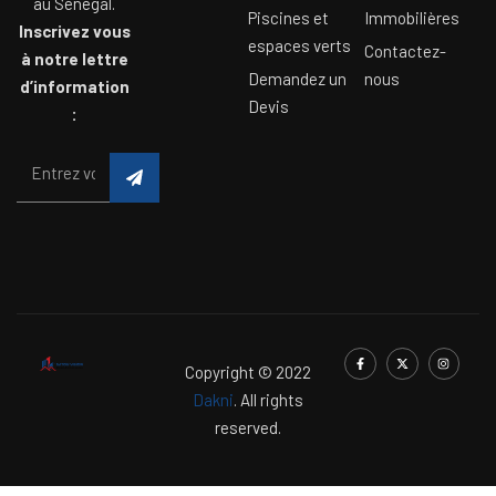
au Sénégal.
Piscines et
Immobilières
Inscrivez vous
espaces verts
Contactez-
à notre lettre
Demandez un
nous
d’information
Devis
:
Copyright © 2022
Dakni
. All rights
reserved.