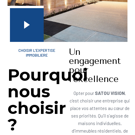
Un
CHOISIR L'EXPERTISE
IMMOBILIERE
engagement
pour
Pourquoi
l'excellence
nous
Opter pour
SATOU VISION
,
choisir
c’est choisir une entreprise qui
place vos attentes au cœur de
ses priorités. Qu’il s’agisse de
?
maisons individuelles,
d’immeubles résidentiels, de