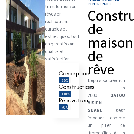
L'ENTREPRISE
transformer vos
Constr
rêves en
réalisations
de
durables et
esthétiques, tout
maison
en garantissant
de
qualité et
satisfaction.
rêve
Conception
Depuis sa création
85%
Constructions
en l’an
100%
2000,
SATOU
Rénovation
VISION
70%
SUARL
s’est
imposée comme
un pilier de
l’immobilier, de la