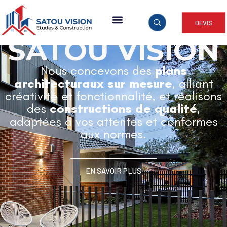
DEVIS
ARCHITECTURE & CONSTRUCTION
SATOU VISION
Nous concevons des
plans
architecturaux sur mesure
, alliant
créativité et fonctionnalité, et réalisons
des
constructions de qualité
,
adaptées à vos attentes et conformes
aux normes.
EN SAVOIR PLUS