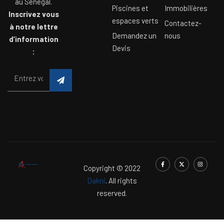
au Sénégal.
Piscines et
Immobilières
Inscrivez vous
espaces verts
Contactez-
à notre lettre
Demandez un
nous
d’information
Devis
:
Copyright © 2022
Dakni
. All rights
reserved.