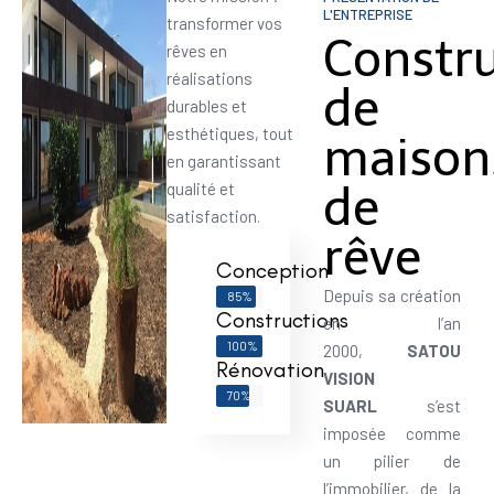
L'ENTREPRISE
transformer vos
Constr
rêves en
réalisations
de
durables et
esthétiques, tout
maison
en garantissant
de
qualité et
satisfaction.
rêve
Conception
Depuis sa création
85%
Constructions
en l’an
100%
2000,
SATOU
Rénovation
VISION
70%
SUARL
s’est
imposée comme
un pilier de
l’immobilier, de la