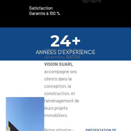
Satisfaction
Garantie à 100 %
24+
Depuis plus de deux
ANNEES D'EXPERIENCE
décennies,
SATOU
VISION SUARL
accompagne ses
clients dans la
conception, la
construction, et
l’aménagement de
leurs projets
immobiliers.
Notre mission :
PRÉSENTATION DE