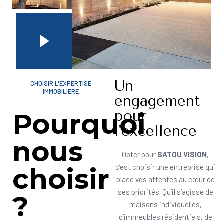
Un
CHOISIR L'EXPERTISE
IMMOBILIERE
engagement
pour
Pourquoi
l'excellence
nous
Opter pour
SATOU VISION
,
choisir
c’est choisir une entreprise qui
place vos attentes au cœur de
ses priorités. Qu’il s’agisse de
?
maisons individuelles,
d’immeubles résidentiels, de