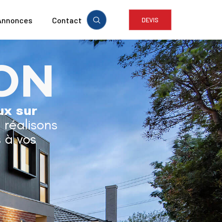
Annonces
Contact
DEVIS
ON
ux sur
t réalisons
 à vos