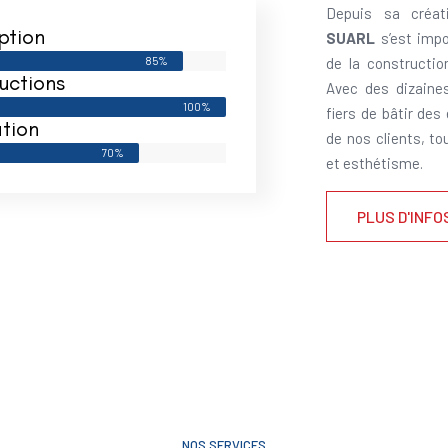
Depuis sa créat
ption
SUARL
s’est impo
85%
de la constructi
uctions
Avec des dizaine
100%
fiers de bâtir des
tion
de nos clients, to
70%
et esthétisme.
PLUS D'INFO
NOS SERVICES