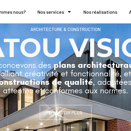
ommes nous?
Nos services
Nos réalisations
ARCHITECTURE & CONSTRUCTION
ATOU VISI
concevons des
plans architectura
 alliant créativité et fonctionnalité, e
onstructions de qualité
, adaptées
attentes et conformes aux normes.
EN SAVOIR PLUS