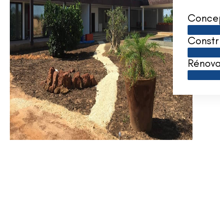
Conce
Constr
Rénova