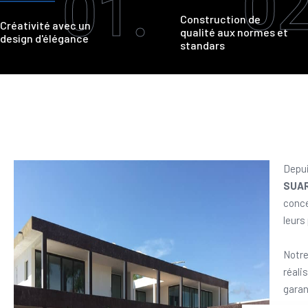
02
01.
Construction de
Créativité avec un
qualité aux normes et
design d'élégance
standars
Depui
SUA
conce
leurs
Notre
réali
garan