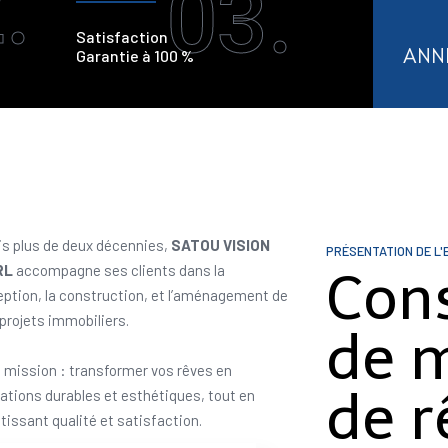
.
03.
Satisfaction
ANN
Garantie à 100 %
s plus de deux décennies,
SATOU VISION
PRÉSENTATION DE L'
RL
accompagne ses clients dans la
Con
ption, la construction, et l’aménagement de
 projets immobiliers.
de 
 mission : transformer vos rêves en
de r
sations durables et esthétiques, tout en
tissant qualité et satisfaction.