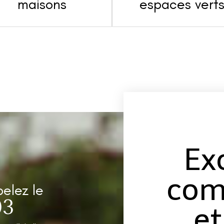
maisons
espaces vert
Ex
com
pelez le
03
et