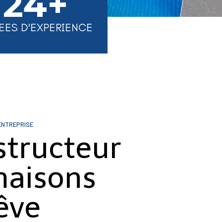
24+
EES D'EXPERIENCE
ENTREPRISE
structeur
maisons
êve