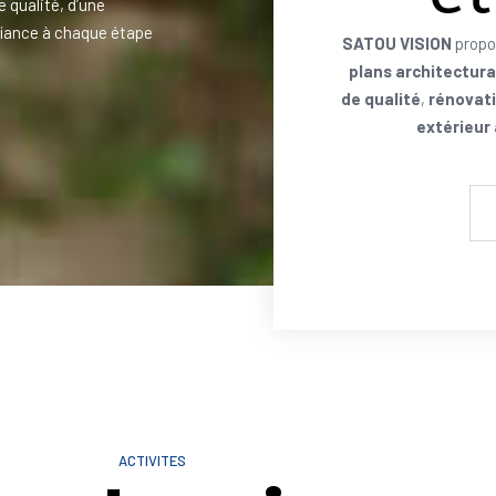
e qualité, d’une
iance à chaque étape
SATOU VISION
propo
plans architectur
de qualité
,
rénovati
extérieur
ACTIVITES