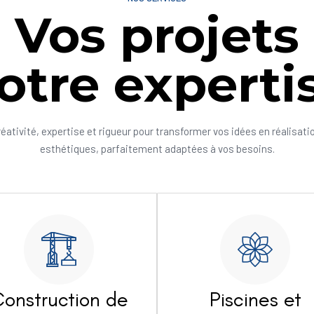
Vos projets
otre experti
réativité, expertise et rigueur pour transformer vos idées en réalisati
esthétiques, parfaitement adaptées à vos besoins.
onstruction de
Piscines et