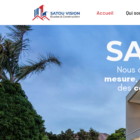
Accueil
Qui s
S
Nous 
mesure
,
des
c