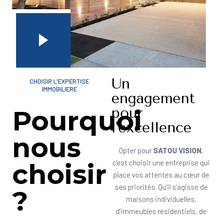
Un
CHOISIR L'EXPERTISE
IMMOBILIERE
engagement
pour
Pourquoi
l'excellence
nous
Opter pour
SATOU VISION
,
choisir
c’est choisir une entreprise qui
place vos attentes au cœur de
ses priorités. Qu’il s’agisse de
?
maisons individuelles,
d’immeubles résidentiels, de