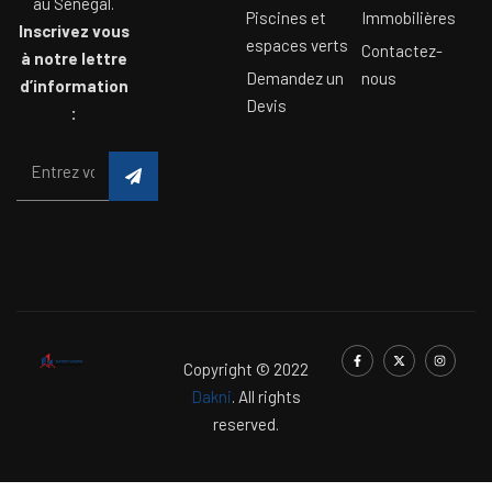
au Sénégal.
Piscines et
Immobilières
Inscrivez vous
espaces verts
Contactez-
à notre lettre
Demandez un
nous
d’information
Devis
:
Copyright © 2022
Dakni
. All rights
reserved.