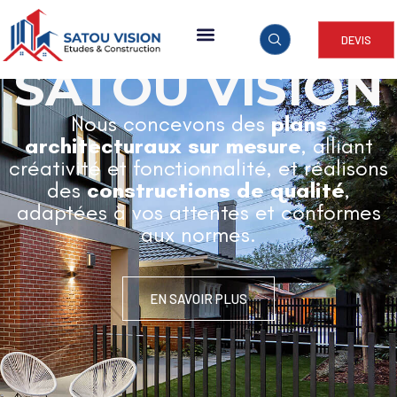
DEVIS
ARCHITECTURE & CONSTRUCTION
SATOU VISION
Nous concevons des
plans
architecturaux sur mesure
, alliant
créativité et fonctionnalité, et réalisons
des
constructions de qualité
,
adaptées à vos attentes et conformes
aux normes.
EN SAVOIR PLUS