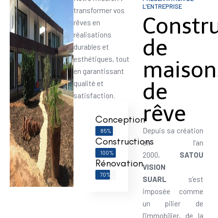
L'ENTREPRISE
transformer vos
Constr
rêves en
réalisations
de
durables et
esthétiques, tout
maison
en garantissant
de
qualité et
satisfaction.
rêve
Conception
Depuis sa création
85%
Constructions
en l’an
100%
2000,
SATOU
Rénovation
VISION
70%
SUARL
s’est
imposée comme
un pilier de
l’immobilier, de la