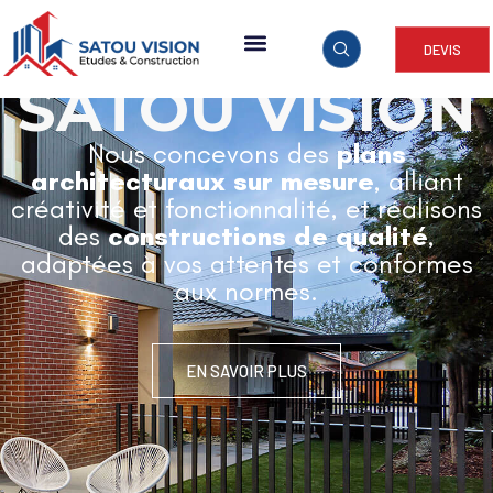
DEVIS
ARCHITECTURE & CONSTRUCTION
SATOU VISION
Nous concevons des
plans
architecturaux sur mesure
, alliant
créativité et fonctionnalité, et réalisons
des
constructions de qualité
,
adaptées à vos attentes et conformes
aux normes.
EN SAVOIR PLUS