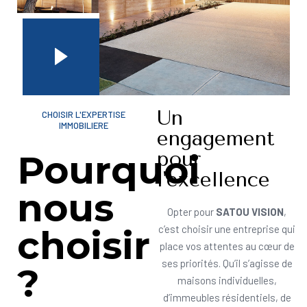
Un
CHOISIR L'EXPERTISE
IMMOBILIERE
engagement
pour
Pourquoi
l'excellence
nous
Opter pour
SATOU VISION
,
choisir
c’est choisir une entreprise qui
place vos attentes au cœur de
ses priorités. Qu’il s’agisse de
?
maisons individuelles,
d’immeubles résidentiels, de