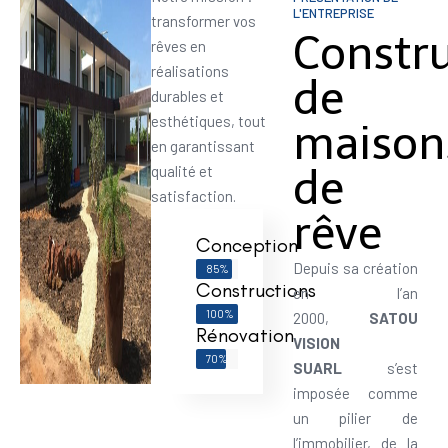
L'ENTREPRISE
transformer vos
Constr
rêves en
réalisations
de
durables et
esthétiques, tout
maison
en garantissant
de
qualité et
satisfaction.
rêve
Conception
Depuis sa création
85%
Constructions
en l’an
100%
2000,
SATOU
Rénovation
VISION
70%
SUARL
s’est
imposée comme
un pilier de
l’immobilier, de la