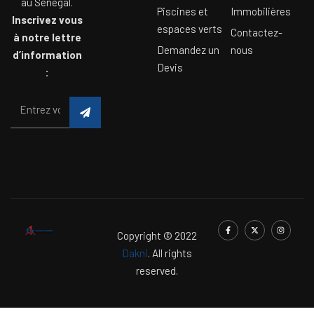
au Sénégal.
Piscines et
Immobilières
Inscrivez vous
espaces verts
Contactez-
à notre lettre
Demandez un
nous
d’information
Devis
:
Copyright © 2022
Dakni
. All rights
reserved.