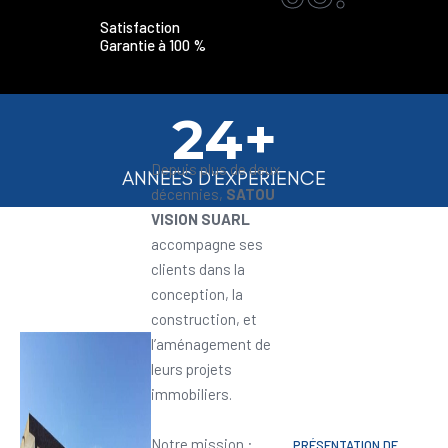
Satisfaction
Garantie à 100 %
24+
Depuis plus de deux
ANNEES D'EXPERIENCE
décennies,
SATOU
VISION SUARL
accompagne ses
clients dans la
conception, la
construction, et
l’aménagement de
leurs projets
immobiliers.
Notre mission :
PRÉSENTATION DE