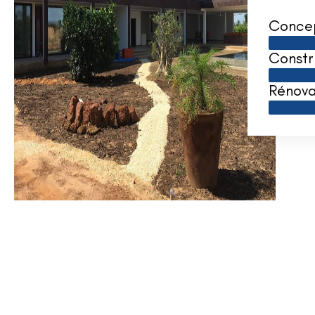
Conce
Constr
Rénova