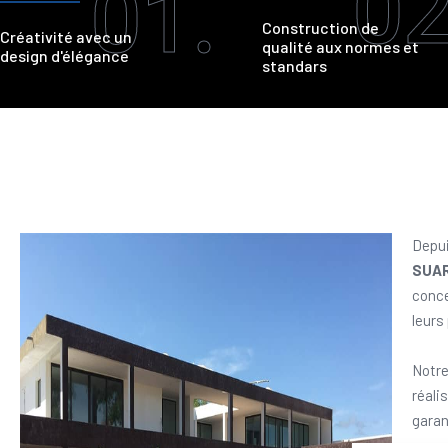
02
01.
Construction de
Créativité avec un
qualité aux normes et
design d'élégance
standars
Depui
SUA
conce
leurs
Notre
réali
garan