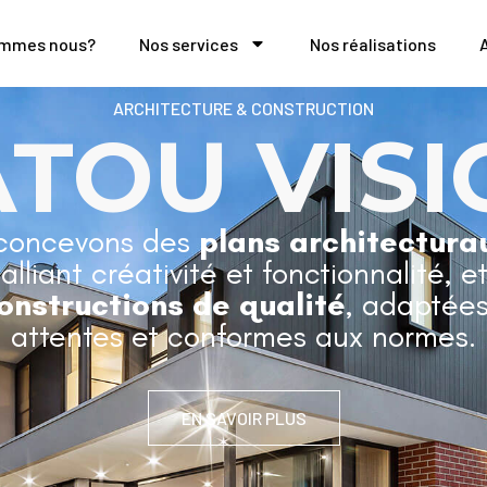
ommes nous?
Nos services
Nos réalisations
ARCHITECTURE & CONSTRUCTION
ATOU VISI
concevons des
plans architectura
 alliant créativité et fonctionnalité, e
onstructions de qualité
, adaptées
attentes et conformes aux normes.
EN SAVOIR PLUS