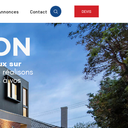
Annonces
Contact
DEVIS
ON
ux sur
t réalisons
 à vos