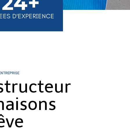
24+
EES D'EXPERIENCE
ENTREPRISE
structeur
maisons
êve