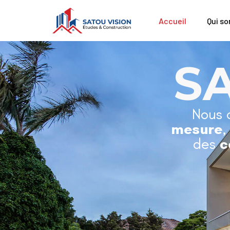
Accueil
Qui s
S
Nous 
mesure
,
des
c