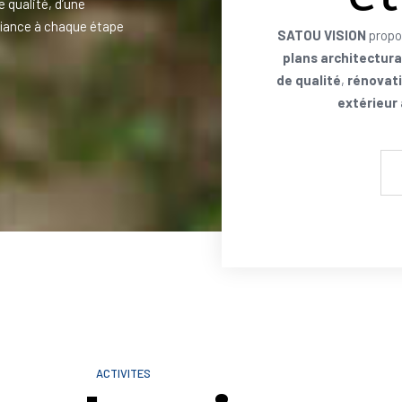
e qualité, d’une
iance à chaque étape
SATOU VISION
propo
plans architectur
de qualité
,
rénovati
extérieur
ACTIVITES