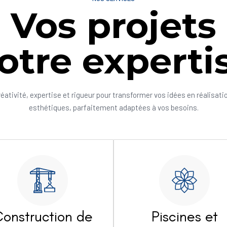
Vos projets
otre experti
réativité, expertise et rigueur pour transformer vos idées en réalisati
esthétiques, parfaitement adaptées à vos besoins.
onstruction de
Piscines et