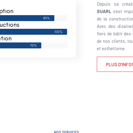
Depuis sa créat
ption
SUARL
s’est impo
85%
de la constructi
uctions
Avec des dizaine
100%
fiers de bâtir des
tion
de nos clients, to
70%
et esthétisme.
PLUS D'INFO
NOS SERVICES