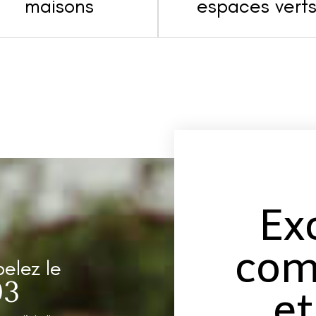
maisons
espaces vert
Ex
com
pelez le
03
et