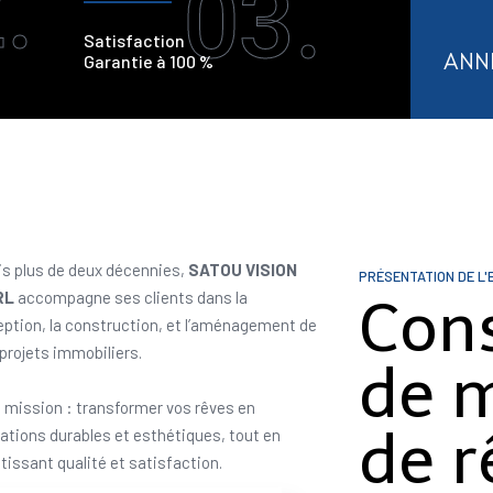
.
03.
Satisfaction
ANN
Garantie à 100 %
s plus de deux décennies,
SATOU VISION
PRÉSENTATION DE L'
RL
accompagne ses clients dans la
Con
ption, la construction, et l’aménagement de
 projets immobiliers.
de 
 mission : transformer vos rêves en
de r
sations durables et esthétiques, tout en
tissant qualité et satisfaction.