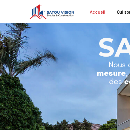
Accueil
Qui s
S
Nous 
mesure
,
des
c