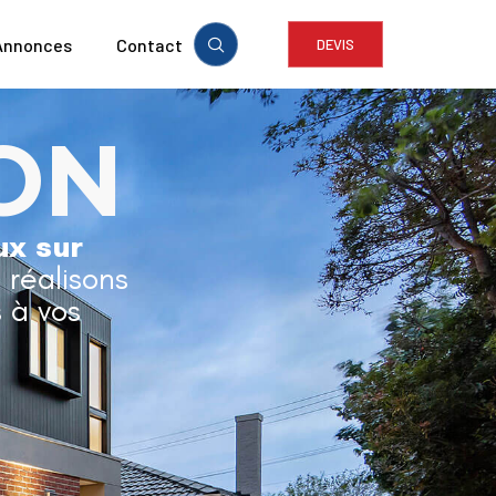
Annonces
Contact
DEVIS
ON
ux sur
t réalisons
 à vos