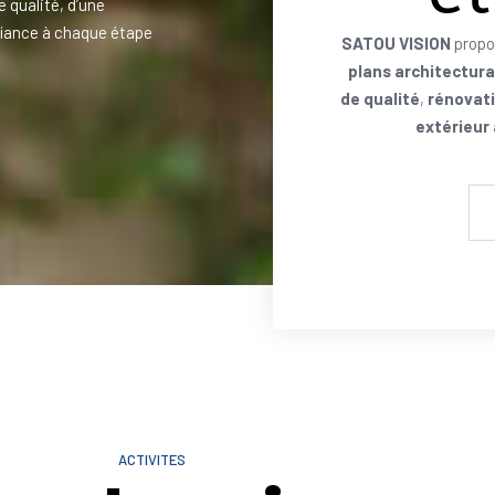
e qualité, d’une
iance à chaque étape
SATOU VISION
propo
plans architectur
de qualité
,
rénovati
extérieur
ACTIVITES