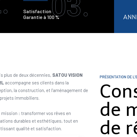
.
03.
Satisfaction
ANN
Garantie à 100 %
s plus de deux décennies,
SATOU VISION
PRÉSENTATION DE L'
RL
accompagne ses clients dans la
Con
ption, la construction, et l’aménagement de
 projets immobiliers.
de 
 mission : transformer vos rêves en
de r
sations durables et esthétiques, tout en
tissant qualité et satisfaction.