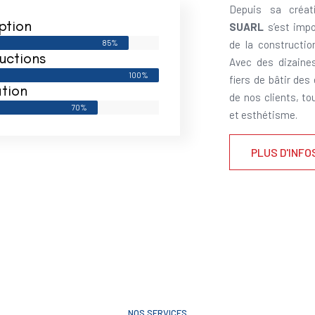
Depuis sa créat
ption
SUARL
s’est impo
85%
de la constructi
uctions
Avec des dizaine
100%
fiers de bâtir des
tion
de nos clients, to
70%
et esthétisme.
PLUS D'INFO
NOS SERVICES