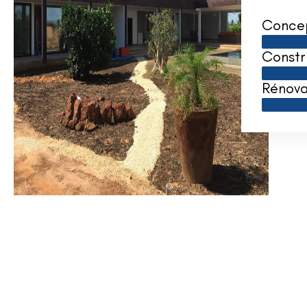
Conce
Constr
Rénova