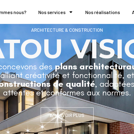
ommes nous?
Nos services
Nos réalisations
ARCHITECTURE & CONSTRUCTION
ATOU VISI
concevons des
plans architectura
 alliant créativité et fonctionnalité, e
onstructions de qualité
, adaptées
attentes et conformes aux normes.
EN SAVOIR PLUS