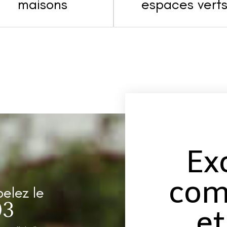
maisons
espaces vert
Ex
com
pelez le
03
et