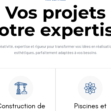
Vos projets
otre experti
réativité, expertise et rigueur pour transformer vos idées en réalisati
esthétiques, parfaitement adaptées à vos besoins.
onstruction de
Piscines et