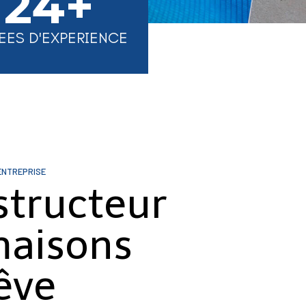
24+
EES D'EXPERIENCE
ENTREPRISE
structeur
maisons
êve