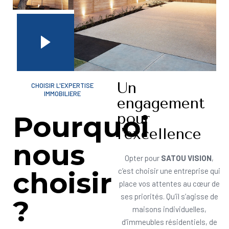
Un
CHOISIR L'EXPERTISE
IMMOBILIERE
engagement
pour
Pourquoi
l'excellence
nous
Opter pour
SATOU VISION
,
choisir
c’est choisir une entreprise qui
place vos attentes au cœur de
ses priorités. Qu’il s’agisse de
?
maisons individuelles,
d’immeubles résidentiels, de