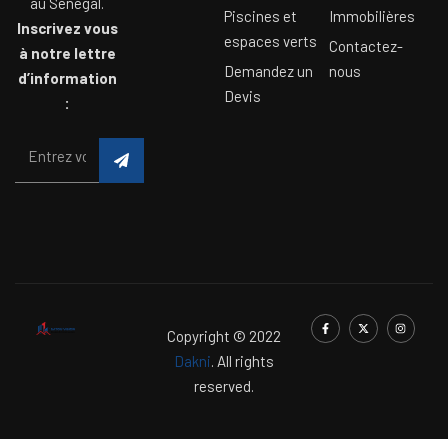
au Sénégal.
Piscines et
Immobilières
Inscrivez vous
espaces verts
Contactez-
à notre lettre
Demandez un
nous
d’information
Devis
:
Copyright © 2022
Dakni
. All rights
reserved.