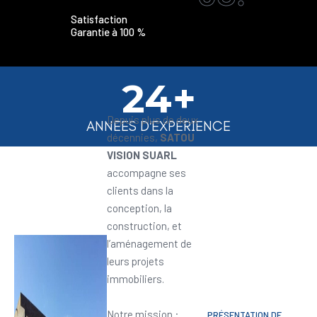
Satisfaction
Garantie à 100 %
24+
Depuis plus de deux
ANNEES D'EXPERIENCE
décennies,
SATOU
VISION SUARL
accompagne ses
clients dans la
conception, la
construction, et
l’aménagement de
leurs projets
immobiliers.
Notre mission :
PRÉSENTATION DE