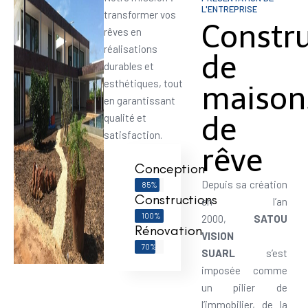
L'ENTREPRISE
transformer vos
Constr
rêves en
réalisations
de
durables et
esthétiques, tout
maison
en garantissant
de
qualité et
satisfaction.
rêve
Conception
Depuis sa création
85%
Constructions
en l’an
100%
2000,
SATOU
Rénovation
VISION
70%
SUARL
s’est
imposée comme
un pilier de
l’immobilier, de la