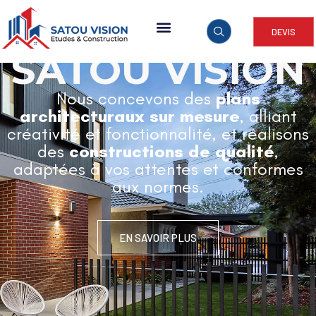
DEVIS
ARCHITECTURE & CONSTRUCTION
SATOU VISION
Nous concevons des
plans
architecturaux sur mesure
, alliant
créativité et fonctionnalité, et réalisons
des
constructions de qualité
,
adaptées à vos attentes et conformes
aux normes.
EN SAVOIR PLUS