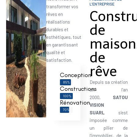
L'ENTREPRISE
transformer vos
Constr
rêves en
réalisations
de
durables et
esthétiques, tout
maison
en garantissant
de
qualité et
satisfaction.
rêve
Conception
Depuis sa création
85%
Constructions
en l’an
100%
2000,
SATOU
Rénovation
VISION
70%
SUARL
s’est
imposée comme
un pilier de
l’immobilier, de la