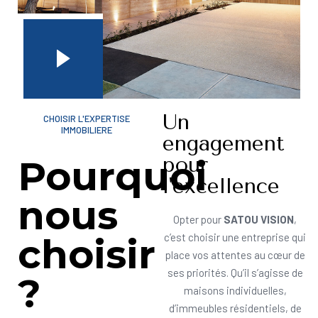
Un
CHOISIR L'EXPERTISE
IMMOBILIERE
engagement
pour
Pourquoi
l'excellence
nous
Opter pour
SATOU VISION
,
choisir
c’est choisir une entreprise qui
place vos attentes au cœur de
ses priorités. Qu’il s’agisse de
?
maisons individuelles,
d’immeubles résidentiels, de