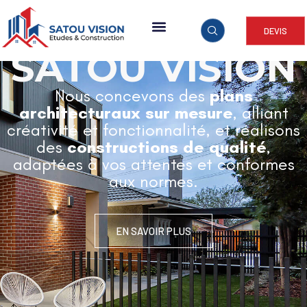
DEVIS
ARCHITECTURE & CONSTRUCTION
SATOU VISION
Nous concevons des
plans
architecturaux sur mesure
, alliant
créativité et fonctionnalité, et réalisons
des
constructions de qualité
,
adaptées à vos attentes et conformes
aux normes.
EN SAVOIR PLUS