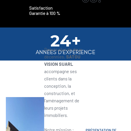
Satisfaction
Garantie à 100 %
24+
Depuis plus de deux
ANNEES D'EXPERIENCE
décennies,
SATOU
VISION SUARL
accompagne ses
clients dans la
conception, la
construction, et
l’aménagement de
leurs projets
immobiliers.
Notre mission :
PRÉSENTATION DE