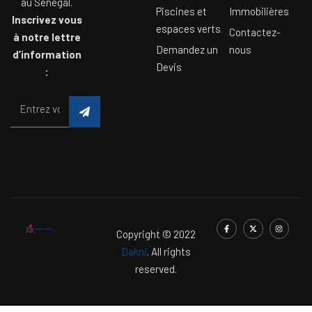
au Sénégal.
Piscines et
Immobilières
Inscrivez vous
espaces verts
Contactez-
à notre lettre
Demandez un
nous
d’information
Devis
:
Copyright © 2022
Dakni
. All rights
reserved.