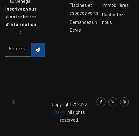
au Sénégal.
Piscines et
Immobilières
Inscrivez vous
espaces verts
Contactez-
à notre lettre
Demandez un
nous
d’information
Devis
:
Copyright © 2022
Dakni
. All rights
reserved.