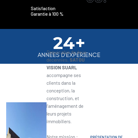
Satisfaction
Garantie à 100 %
24+
Depuis plus de deux
ANNEES D'EXPERIENCE
décennies,
SATOU
VISION SUARL
accompagne ses
clients dans la
conception, la
construction, et
l’aménagement de
leurs projets
immobiliers.
Notre mission :
PRÉSENTATION DE