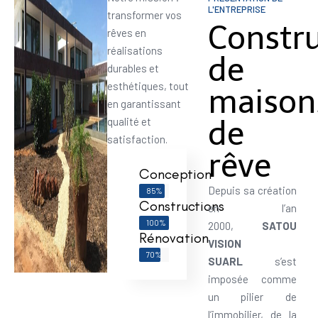
L'ENTREPRISE
transformer vos
Constr
rêves en
réalisations
de
durables et
esthétiques, tout
maison
en garantissant
de
qualité et
satisfaction.
rêve
Conception
Depuis sa création
85%
Constructions
en l’an
100%
2000,
SATOU
Rénovation
VISION
70%
SUARL
s’est
imposée comme
un pilier de
l’immobilier, de la