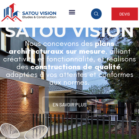
DEVIS
ARCHITECTURE & CONSTRUCTION
SATOU VISION
Nous concevons des
plans
architecturaux sur mesure
, alliant
créativité et fonctionnalité, et réalisons
des
constructions de qualité
,
adaptées à vos attentes et conformes
aux normes.
EN SAVOIR PLUS