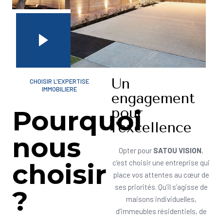
Un
CHOISIR L'EXPERTISE
IMMOBILIERE
engagement
pour
Pourquoi
l'excellence
nous
Opter pour
SATOU VISION
,
choisir
c’est choisir une entreprise qui
place vos attentes au cœur de
ses priorités. Qu’il s’agisse de
?
maisons individuelles,
d’immeubles résidentiels, de