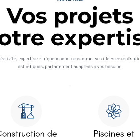
Vos projets
otre experti
réativité, expertise et rigueur pour transformer vos idées en réalisati
esthétiques, parfaitement adaptées à vos besoins.
onstruction de
Piscines et