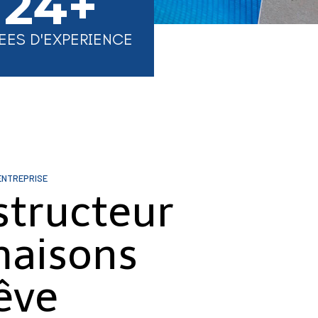
24+
EES D'EXPERIENCE
ENTREPRISE
structeur
maisons
êve