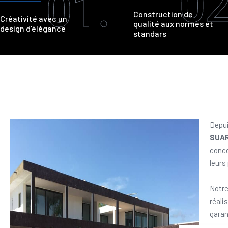
02
01.
Construction de
Créativité avec un
qualité aux normes et
design d'élégance
standars
Depui
SUA
conce
leurs
Notre
réali
garan