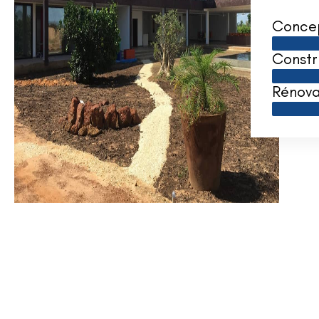
Conce
Constr
Rénova