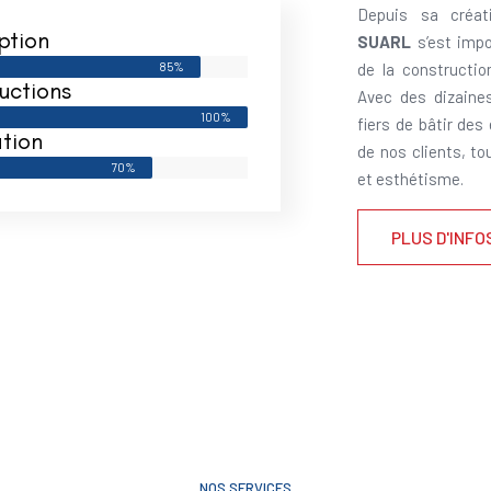
Depuis sa créat
ption
SUARL
s’est impo
85%
de la constructi
uctions
Avec des dizaine
100%
fiers de bâtir des
tion
de nos clients, to
70%
et esthétisme.
PLUS D'INFO
NOS SERVICES