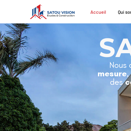
Accueil
Qui s
S
Nous 
mesure
,
des
c