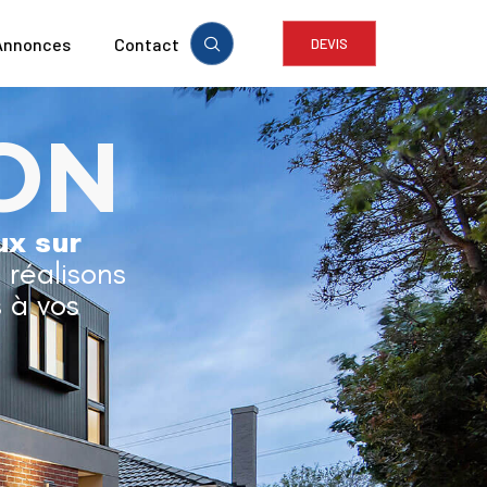
Annonces
Contact
DEVIS
ON
ux sur
t réalisons
 à vos