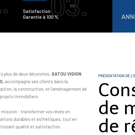
.
03.
Satisfaction
ANN
Garantie à 100 %
s plus de deux décennies,
SATOU VISION
PRÉSENTATION DE L'
RL
accompagne ses clients dans la
Con
ption, la construction, et l’aménagement de
 projets immobiliers.
de 
 mission : transformer vos rêves en
de r
sations durables et esthétiques, tout en
tissant qualité et satisfaction.