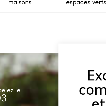
maisons
espaces vert
Ex
com
pelez le
03
et