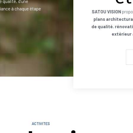
e qualité, d’une
iance à chaque étape
SATOU VISION
propo
plans architectur
de qualité
,
rénovati
extérieur
ACTIVITES