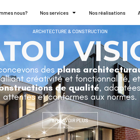
ommes nous?
Nos services
Nos réalisations
ARCHITECTURE & CONSTRUCTION
ATOU VISI
concevons des
plans architectura
 alliant créativité et fonctionnalité, e
onstructions de qualité
, adaptées
attentes et conformes aux normes.
EN SAVOIR PLUS