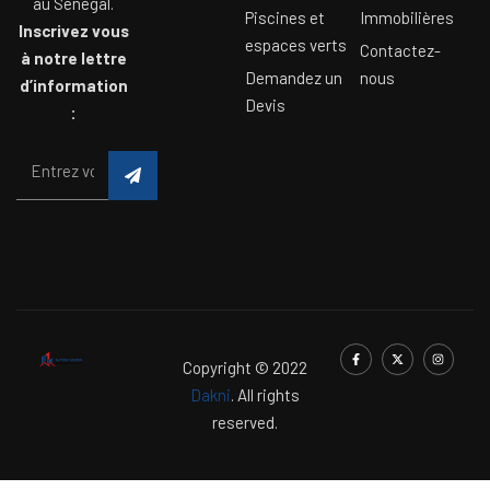
au Sénégal.
Piscines et
Immobilières
Inscrivez vous
espaces verts
Contactez-
à notre lettre
Demandez un
nous
d’information
Devis
:
Copyright © 2022
Dakni
. All rights
reserved.