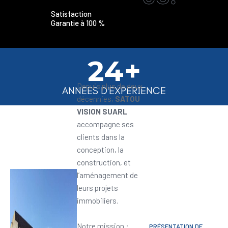
Satisfaction
Garantie à 100 %
24+
Depuis plus de deux
ANNEES D'EXPERIENCE
décennies,
SATOU
VISION SUARL
accompagne ses
clients dans la
conception, la
construction, et
l’aménagement de
leurs projets
immobiliers.
Notre mission :
PRÉSENTATION DE