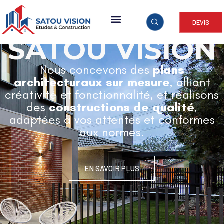
DEVIS
ARCHITECTURE & CONSTRUCTION
SATOU VISION
Nous concevons des
plans
architecturaux sur mesure
, alliant
créativité et fonctionnalité, et réalisons
des
constructions de qualité
,
adaptées à vos attentes et conformes
aux normes.
EN SAVOIR PLUS