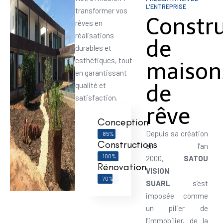
L'ENTREPRISE
transformer vos
Constr
rêves en
réalisations
de
durables et
esthétiques, tout
maison
en garantissant
de
qualité et
satisfaction.
rêve
Conception
Depuis sa création
85%
Constructions
en l’an
100%
2000,
SATOU
Rénovation
VISION
70%
SUARL
s’est
imposée comme
un pilier de
l’immobilier, de la