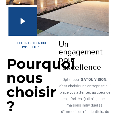
Un
CHOISIR L'EXPERTISE
IMMOBILIERE
engagement
pour
Pourquoi
l'excellence
nous
Opter pour
SATOU VISION
,
choisir
c’est choisir une entreprise qui
place vos attentes au cœur de
ses priorités. Qu’il s’agisse de
?
maisons individuelles,
d’immeubles résidentiels, de