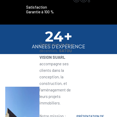
Satisfaction
Garantie à 100 %
24+
Depuis plus de deux
ANNEES D'EXPERIENCE
décennies,
SATOU
VISION SUARL
accompagne ses
clients dans la
conception, la
construction, et
l’aménagement de
leurs projets
immobiliers.
Notre mission :
PRÉSENTATION DE