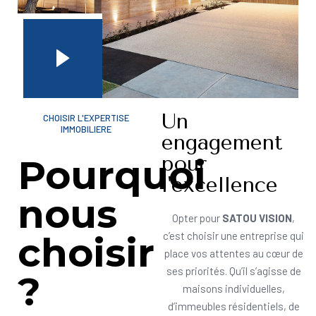
Un
CHOISIR L'EXPERTISE
IMMOBILIERE
engagement
pour
Pourquoi
l'excellence
nous
Opter pour
SATOU VISION
,
choisir
c’est choisir une entreprise qui
place vos attentes au cœur de
ses priorités. Qu’il s’agisse de
?
maisons individuelles,
d’immeubles résidentiels, de