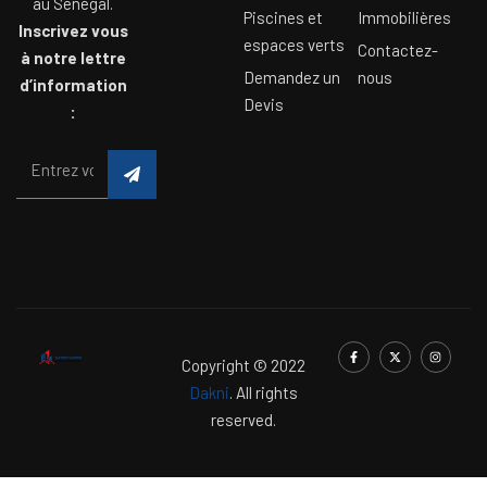
au Sénégal.
Piscines et
Immobilières
Inscrivez vous
espaces verts
Contactez-
à notre lettre
Demandez un
nous
d’information
Devis
:
Copyright © 2022
Dakni
. All rights
reserved.