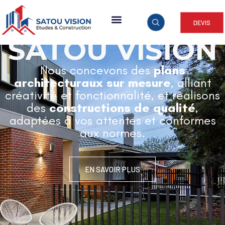
DEVIS
ARCHITECTURE & CONSTRUCTION
SATOU VISION
Nous concevons des
plans
architecturaux sur mesure
, alliant
créativité et fonctionnalité, et réalisons
des
constructions de qualité
,
adaptées à vos attentes et conformes
aux normes.
EN SAVOIR PLUS