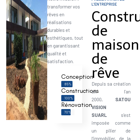
L'ENTREPRISE
transformer vos
Constr
rêves en
réalisations
de
durables et
esthétiques, tout
maison
en garantissant
de
qualité et
satisfaction.
rêve
Conception
Depuis sa création
85%
Constructions
en l’an
100%
2000,
SATOU
Rénovation
VISION
70%
SUARL
s’est
imposée comme
un pilier de
l’immobilier, de la