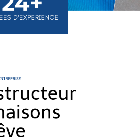
24+
EES D'EXPERIENCE
ENTREPRISE
structeur
maisons
êve