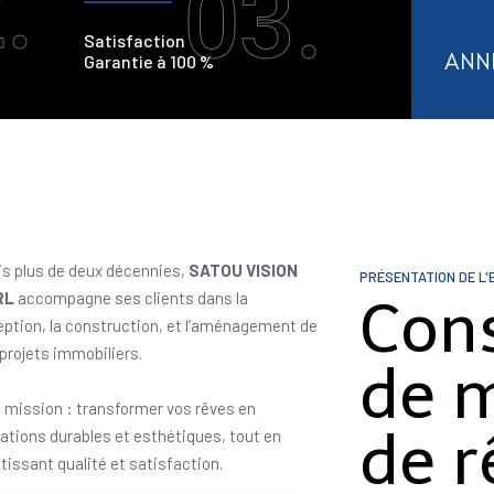
.
03.
Satisfaction
ANN
Garantie à 100 %
s plus de deux décennies,
SATOU VISION
PRÉSENTATION DE L'
RL
accompagne ses clients dans la
Con
ption, la construction, et l’aménagement de
 projets immobiliers.
de 
 mission : transformer vos rêves en
de r
sations durables et esthétiques, tout en
tissant qualité et satisfaction.