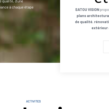
e qualité, d’une
iance à chaque étape
SATOU VISION
propo
plans architectur
de qualité
,
rénovati
extérieur
ACTIVITES