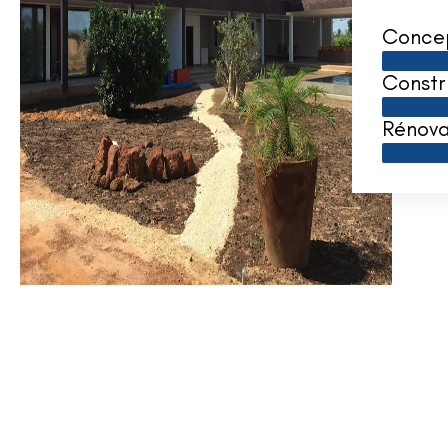
Conce
Constr
Rénova