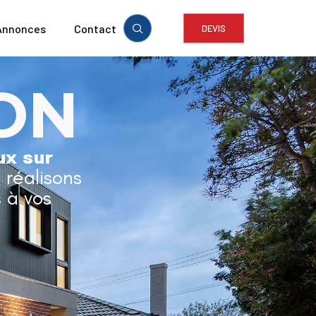
Annonces
Contact
DEVIS
ON
ux sur
t réalisons
 à vos