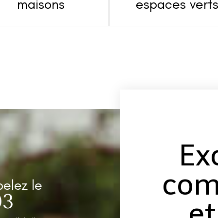
maisons
espaces vert
Ex
com
pelez le
03
et