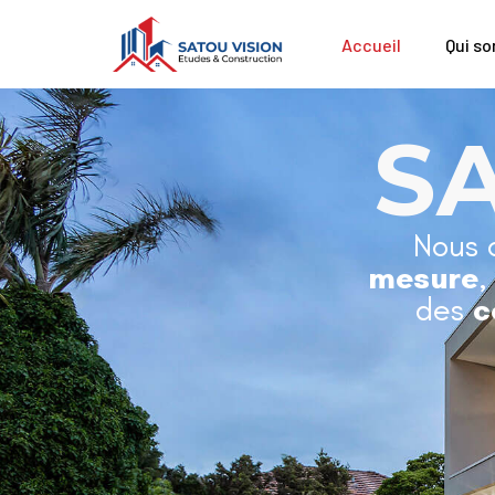
Accueil
Qui s
S
Nous 
mesure
,
des
c