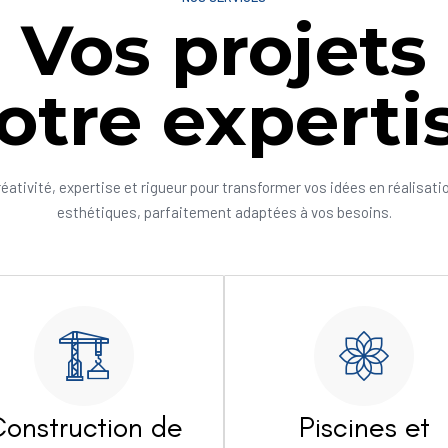
Vos projets
otre experti
réativité, expertise et rigueur pour transformer vos idées en réalisati
esthétiques, parfaitement adaptées à vos besoins.
onstruction de
Piscines et