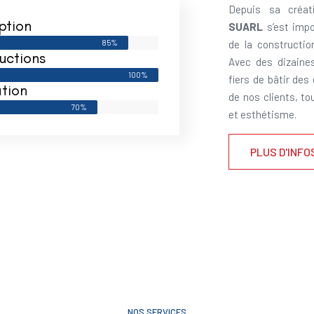
Depuis sa créat
ption
SUARL
s’est impo
85%
de la constructi
uctions
Avec des dizaine
100%
fiers de bâtir des
tion
de nos clients, to
70%
et esthétisme.
PLUS D'INFO
NOS SERVICES