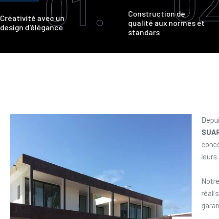
02
01.
Construction de
Créativité avec un
qualité aux normes et
design d'élégance
standars
Depui
SUA
conce
leurs
Notre
réali
garan