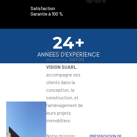
Satisfaction
Garantie à 100 %
24+
Depuis plus de deux
ANNEES D'EXPERIENCE
décennies,
SATOU
VISION SUARL
accompagne ses
clients dans la
conception, la
construction, et
l’aménagement de
leurs projets
immobiliers.
Notre mission :
PRÉSENTATION DE