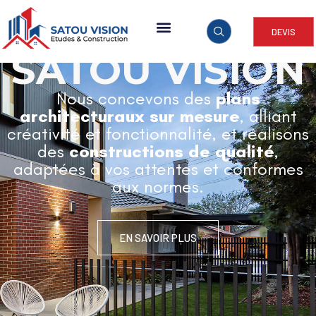
DEVIS
ARCHITECTURE & CONSTRUCTION
SATOU VISION
Nous concevons des
plans
architecturaux sur mesure
, alliant
créativité et fonctionnalité, et réalisons
des
constructions de qualité
,
adaptées à vos attentes et conformes
aux normes.
EN SAVOIR PLUS