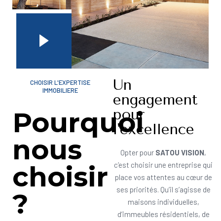
Un
CHOISIR L'EXPERTISE
IMMOBILIERE
engagement
pour
Pourquoi
l'excellence
nous
Opter pour
SATOU VISION
,
choisir
c’est choisir une entreprise qui
place vos attentes au cœur de
ses priorités. Qu’il s’agisse de
?
maisons individuelles,
d’immeubles résidentiels, de