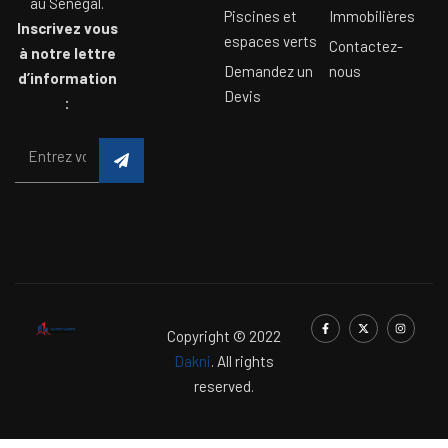
au Sénégal.
Piscines et
Immobilières
Inscrivez vous
espaces verts
Contactez-
à notre lettre
Demandez un
nous
d’information
Devis
:
Copyright © 2022
Dakni
. All rights
reserved.