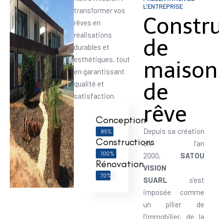
L'ENTREPRISE
transformer vos
Constr
rêves en
réalisations
de
durables et
esthétiques, tout
maison
en garantissant
de
qualité et
satisfaction.
rêve
Conception
Depuis sa création
85%
Constructions
en l’an
100%
2000,
SATOU
Rénovation
VISION
70%
SUARL
s’est
imposée comme
un pilier de
l’immobilier, de la