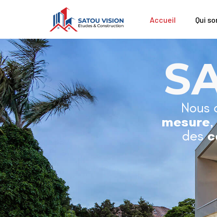
Accueil
Qui s
S
Nous 
mesure
,
des
c