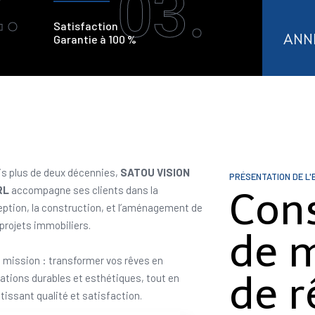
.
03.
Satisfaction
ANN
Garantie à 100 %
s plus de deux décennies,
SATOU VISION
PRÉSENTATION DE L'
RL
accompagne ses clients dans la
Con
ption, la construction, et l’aménagement de
 projets immobiliers.
de 
 mission : transformer vos rêves en
de r
sations durables et esthétiques, tout en
tissant qualité et satisfaction.