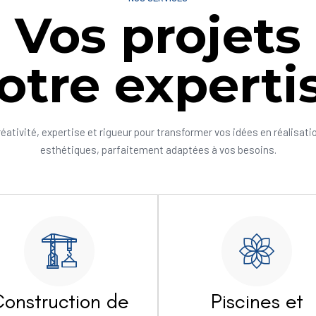
Vos projets
otre experti
réativité, expertise et rigueur pour transformer vos idées en réalisati
esthétiques, parfaitement adaptées à vos besoins.
onstruction de
Piscines et