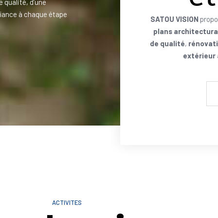
e qualité, d’une
iance à chaque étape
SATOU VISION
propo
plans architectur
de qualité
,
rénovati
extérieur
ACTIVITES