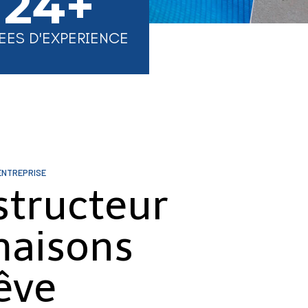
24+
EES D'EXPERIENCE
ENTREPRISE
structeur
maisons
êve