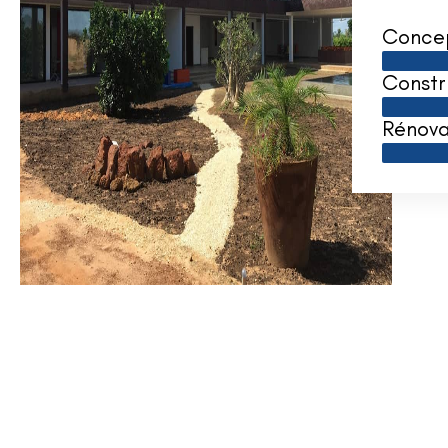
Conce
Constr
Rénova