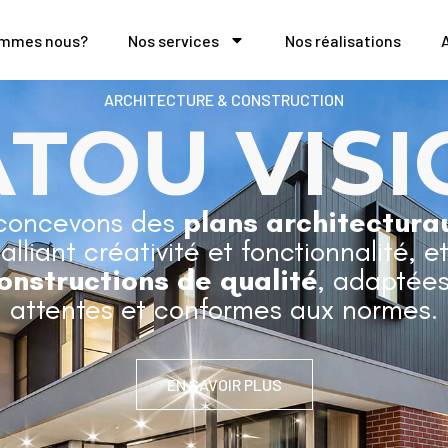
ommes nous?
Nos services
Nos réalisations
ARCHITECTURE & CONSTRUCTION
ATOU VISI
concevons des
plans architectura
 alliant créativité et fonctionnalité, e
onstructions de qualité
, adaptées
attentes et conformes aux normes.
EN SAVOIR PLUS