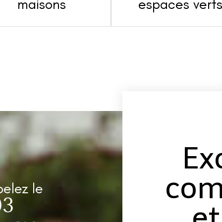
maisons
espaces vert
Ex
com
pelez le
03
et