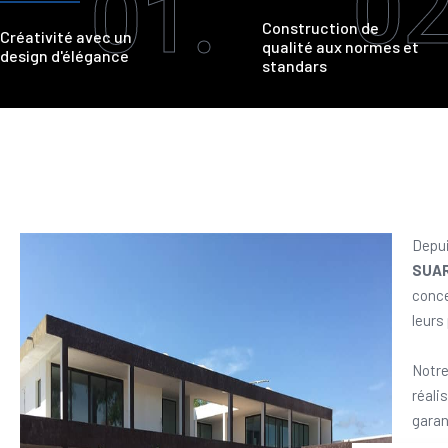
02
01.
Construction de
Créativité avec un
qualité aux normes et
design d'élégance
standars
Depui
SUA
conce
leurs
Notre
réali
garan