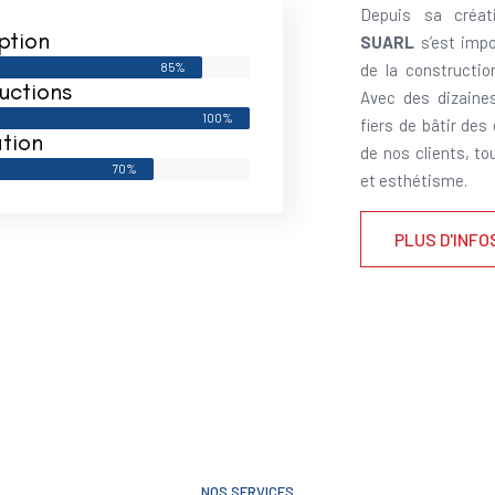
Depuis sa créat
ption
SUARL
s’est impo
85%
de la constructi
uctions
Avec des dizaine
100%
fiers de bâtir des
tion
de nos clients, to
70%
et esthétisme.
PLUS D'INFO
NOS SERVICES