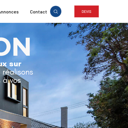
Annonces
Contact
DEVIS
ON
ux sur
t réalisons
 à vos