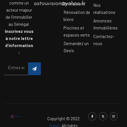
satouvision@yahoo.fr
comme un
de maisons
Nos
acteur majeur
Rénovation de
réalisations
de l’immobilier
biens
Annonces
au Sénégal.
Piscines et
Immobilières
Inscrivez vous
espaces verts
Contactez-
à notre lettre
Demandez un
nous
d’information
Devis
:
Copyright © 2022
Dakni
. All rights