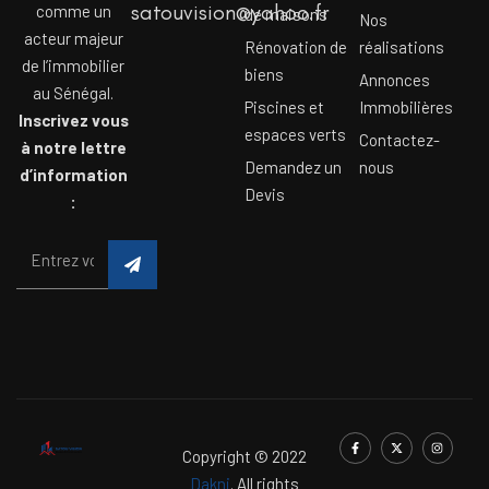
satouvision@yahoo.fr
comme un
de maisons
Nos
acteur majeur
Rénovation de
réalisations
de l’immobilier
biens
Annonces
au Sénégal.
Piscines et
Immobilières
Inscrivez vous
espaces verts
Contactez-
à notre lettre
Demandez un
nous
d’information
Devis
:
Copyright © 2022
Dakni
. All rights