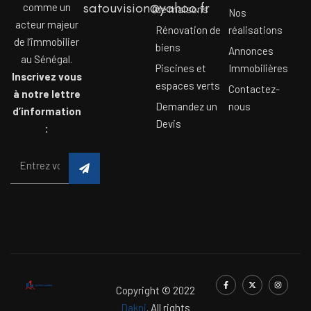
satouvision@yahoo.fr
comme un
de maisons
Nos
acteur majeur
Rénovation de
réalisations
de l’immobilier
biens
Annonces
au Sénégal.
Piscines et
Immobilières
Inscrivez vous
espaces verts
Contactez-
à notre lettre
Demandez un
nous
d’information
Devis
:
Copyright © 2022
Dakni
. All rights