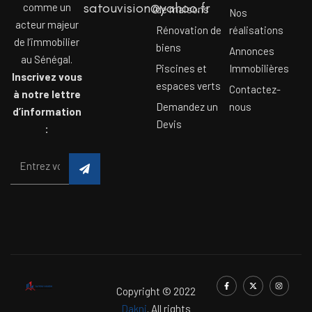
satouvision@yahoo.fr
comme un
de maisons
Nos
acteur majeur
Rénovation de
réalisations
de l’immobilier
biens
Annonces
au Sénégal.
Piscines et
Immobilières
Inscrivez vous
espaces verts
Contactez-
à notre lettre
Demandez un
nous
d’information
Devis
:
Copyright © 2022
Dakni
. All rights