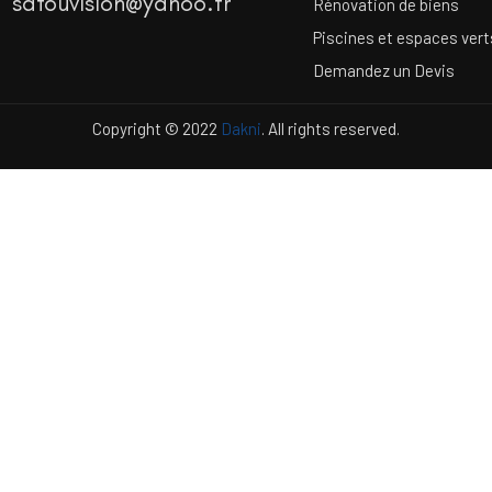
satouvision@yahoo.fr
Rénovation de biens
Piscines et espaces vert
Demandez un Devis
Copyright © 2022
Dakni
. All rights reserved.