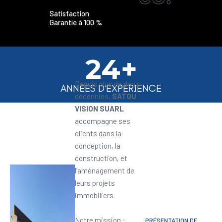
Satisfaction
Garantie à 100 %
24+
Depuis plus de deux
ANNEES D'EXPERIENCE
décennies,
SATOU
VISION SUARL
accompagne ses
clients dans la
conception, la
construction, et
l’aménagement de
leurs projets
immobiliers.
Notre mission :
PRÉSENTATION DE