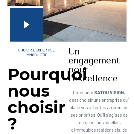
Un
CHOISIR L'EXPERTISE
IMMOBILIERE
engagement
pour
Pourquoi
l'excellence
nous
Opter pour
SATOU VISION
,
choisir
c’est choisir une entreprise qui
place vos attentes au cœur de
ses priorités. Qu’il s’agisse de
?
maisons individuelles,
d’immeubles résidentiels, de