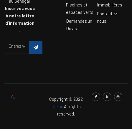
au Sénégal.
Piscines et
Immobilières
Inscrivez vous
espaces verts
Contactez-
à notre lettre
Demandez un
nous
d’information
Devis
:
Copyright © 2022
Dakni
. All rights
reserved.