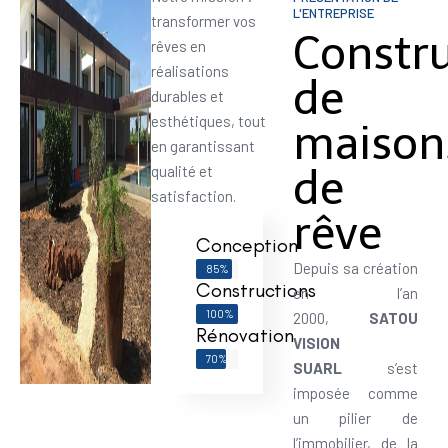
L'ENTREPRISE
transformer vos
Constr
rêves en
réalisations
de
durables et
esthétiques, tout
maison
en garantissant
de
qualité et
satisfaction.
rêve
Conception
Depuis sa création
85%
Constructions
en l’an
100%
2000,
SATOU
Rénovation
VISION
70%
SUARL
s’est
imposée comme
un pilier de
l’immobilier, de la