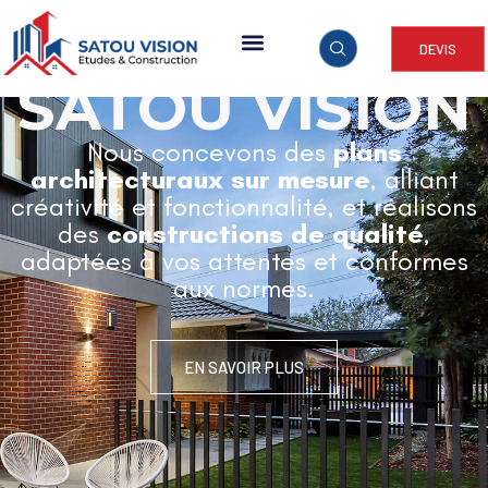
DEVIS
ARCHITECTURE & CONSTRUCTION
SATOU VISION
Nous concevons des
plans
architecturaux sur mesure
, alliant
créativité et fonctionnalité, et réalisons
des
constructions de qualité
,
adaptées à vos attentes et conformes
aux normes.
EN SAVOIR PLUS