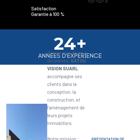
Satisfaction
Garantie à 100 %
24+
Depuis plus de deux
ANNEES D'EXPERIENCE
décennies,
SATOU
VISION SUARL
accompagne ses
clients dans la
conception, la
construction, et
l’aménagement de
leurs projets
immobiliers.
Notre mission :
PRÉSENTATION DE