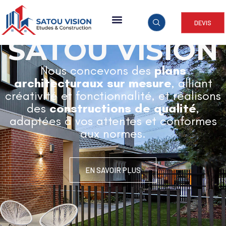
DEVIS
ARCHITECTURE & CONSTRUCTION
SATOU VISION
Nous concevons des
plans
architecturaux sur mesure
, alliant
créativité et fonctionnalité, et réalisons
des
constructions de qualité
,
adaptées à vos attentes et conformes
aux normes.
EN SAVOIR PLUS