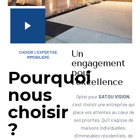
Un
CHOISIR L'EXPERTISE
IMMOBILIERE
engagement
pour
Pourquoi
l'excellence
nous
Opter pour
SATOU VISION
,
choisir
c’est choisir une entreprise qui
place vos attentes au cœur de
ses priorités. Qu’il s’agisse de
?
maisons individuelles,
d’immeubles résidentiels, de