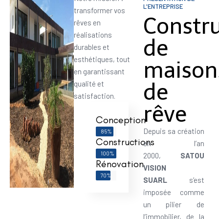
L'ENTREPRISE
transformer vos
Constr
rêves en
réalisations
de
durables et
esthétiques, tout
maison
en garantissant
de
qualité et
satisfaction.
rêve
Conception
Depuis sa création
85%
Constructions
en l’an
100%
2000,
SATOU
Rénovation
VISION
70%
SUARL
s’est
imposée comme
un pilier de
l’immobilier, de la