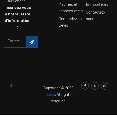
au Sénégal.
Piscines et
Immobilières
Inscrivez vous
espaces verts
Contactez-
à notre lettre
Demandez un
nous
d’information
Devis
:
Copyright © 2022
Dakni
. All rights
reserved.