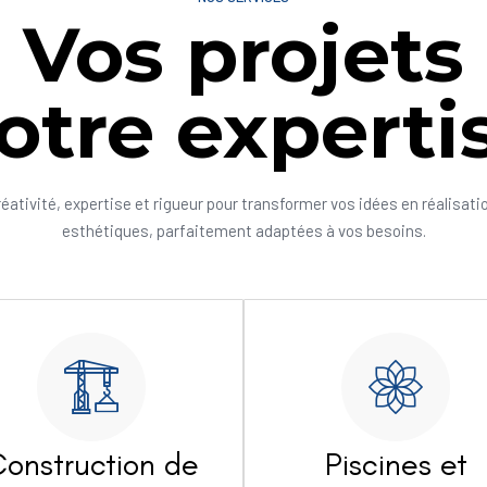
Vos projets
otre experti
réativité, expertise et rigueur pour transformer vos idées en réalisati
esthétiques, parfaitement adaptées à vos besoins.
onstruction de
Piscines et