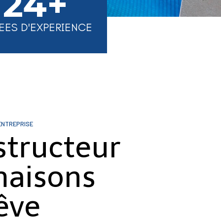
24+
EES D'EXPERIENCE
ENTREPRISE
structeur
maisons
êve