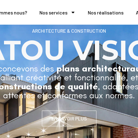
ommes nous?
Nos services
Nos réalisations
ARCHITECTURE & CONSTRUCTION
ATOU VISI
concevons des
plans architectura
 alliant créativité et fonctionnalité, e
onstructions de qualité
, adaptées
attentes et conformes aux normes.
EN SAVOIR PLUS