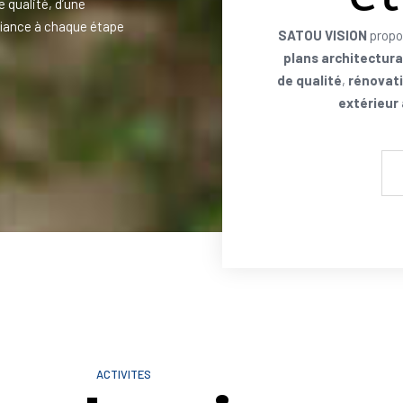
e qualité, d’une
iance à chaque étape
SATOU VISION
propo
plans architectur
de qualité
,
rénovati
extérieur
ACTIVITES