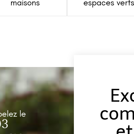
maisons
espaces vert
Ex
com
pelez le
03
et