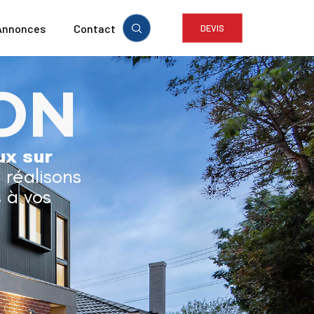
Annonces
Contact
DEVIS
ON
ux sur
t réalisons
 à vos