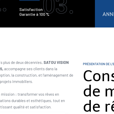
.
03.
Satisfaction
ANN
Garantie à 100 %
s plus de deux décennies,
SATOU VISION
PRÉSENTATION DE L'
RL
accompagne ses clients dans la
Con
ption, la construction, et l’aménagement de
 projets immobiliers.
de 
 mission : transformer vos rêves en
de r
sations durables et esthétiques, tout en
tissant qualité et satisfaction.