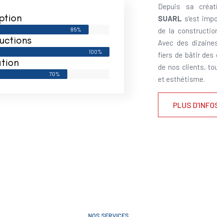
Depuis sa créat
ption
SUARL
s’est impo
85%
de la constructi
uctions
Avec des dizaine
100%
fiers de bâtir des
tion
de nos clients, to
70%
et esthétisme.
PLUS D'INFO
NOS SERVICES