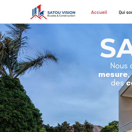
Accueil
Qui s
S
Nous 
mesure
,
des
c