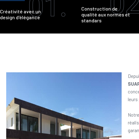
02
01.
Construction de
Créativité avec un
qualité aux normes et
design d'élégance
standars
Depui
SUA
conce
leurs
Notre
réali
garan