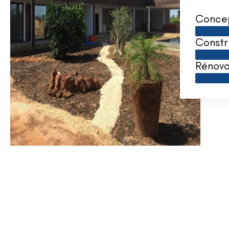
Conce
Constr
Rénova