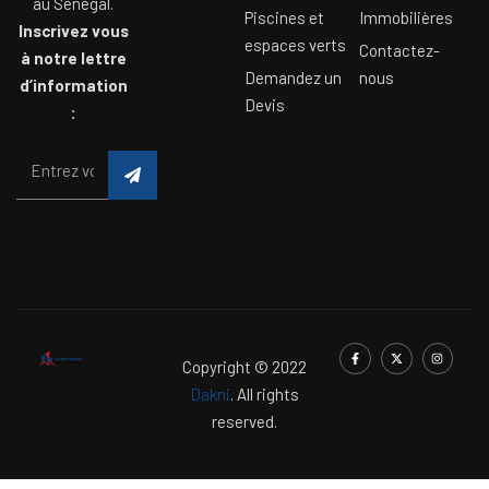
au Sénégal.
Piscines et
Immobilières
Inscrivez vous
espaces verts
Contactez-
à notre lettre
Demandez un
nous
d’information
Devis
:
Copyright © 2022
Dakni
. All rights
reserved.