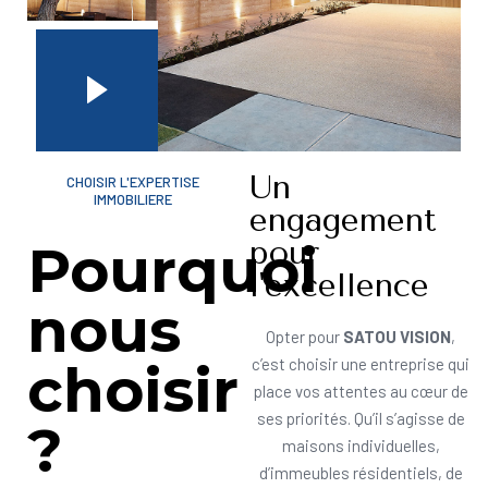
Un
CHOISIR L'EXPERTISE
IMMOBILIERE
engagement
pour
Pourquoi
l'excellence
nous
Opter pour
SATOU VISION
,
choisir
c’est choisir une entreprise qui
place vos attentes au cœur de
ses priorités. Qu’il s’agisse de
?
maisons individuelles,
d’immeubles résidentiels, de