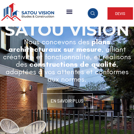
DEVIS
ARCHITECTURE & CONSTRUCTION
SATOU VISION
Nous concevons des
plans
architecturaux sur mesure
, alliant
créativité et fonctionnalité, et réalisons
des
constructions de qualité
,
adaptées à vos attentes et conformes
aux normes.
EN SAVOIR PLUS