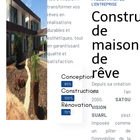
L'ENTREPRISE
transformer vos
Constr
rêves en
réalisations
de
durables et
esthétiques, tout
maison
en garantissant
de
qualité et
satisfaction.
rêve
Conception
Depuis sa création
85%
Constructions
en l’an
100%
2000,
SATOU
Rénovation
VISION
70%
SUARL
s’est
imposée comme
un pilier de
l’immobilier, de la