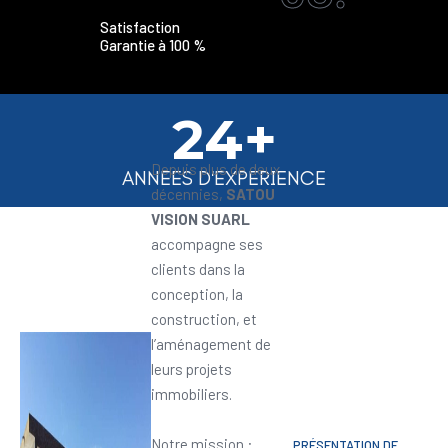
Satisfaction
Garantie à 100 %
24+
Depuis plus de deux
ANNEES D'EXPERIENCE
décennies,
SATOU
VISION SUARL
accompagne ses
clients dans la
conception, la
construction, et
l’aménagement de
leurs projets
immobiliers.
Notre mission :
PRÉSENTATION DE