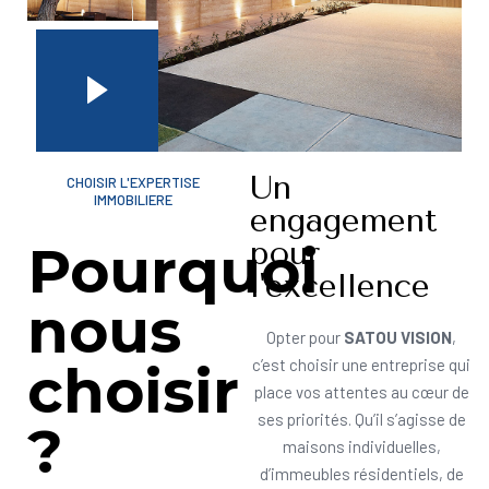
Un
CHOISIR L'EXPERTISE
IMMOBILIERE
engagement
pour
Pourquoi
l'excellence
nous
Opter pour
SATOU VISION
,
choisir
c’est choisir une entreprise qui
place vos attentes au cœur de
ses priorités. Qu’il s’agisse de
?
maisons individuelles,
d’immeubles résidentiels, de