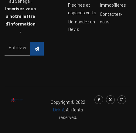
au Sénégal.
Piscines et
Immobilières
Inscrivez vous
espaces verts
Contactez-
à notre lettre
Demandez un
nous
d’information
Devis
:
Copyright © 2022
Dakni
. All rights
reserved.