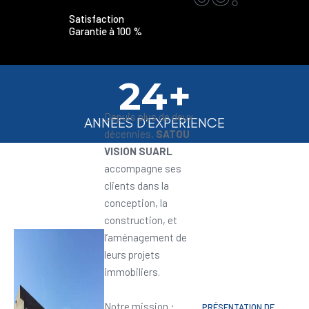
Satisfaction
Garantie à 100 %
24+
Depuis plus de deux
ANNEES D'EXPERIENCE
décennies,
SATOU
VISION SUARL
accompagne ses
clients dans la
conception, la
construction, et
l’aménagement de
leurs projets
immobiliers.
Notre mission :
PRÉSENTATION DE