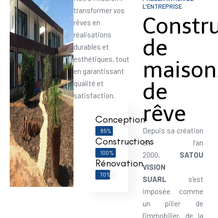
L'ENTREPRISE
transformer vos
Constr
rêves en
réalisations
de
durables et
esthétiques, tout
maison
en garantissant
de
qualité et
satisfaction.
rêve
Conception
Depuis sa création
85%
Constructions
en l’an
100%
2000,
SATOU
Rénovation
VISION
70%
SUARL
s’est
imposée comme
un pilier de
l’immobilier, de la