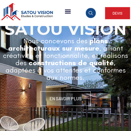
DEVIS
ARCHITECTURE & CONSTRUCTION
SATOU VISION
Nous concevons des
plans
architecturaux sur mesure
, alliant
créativité et fonctionnalité, et réalisons
des
constructions de qualité
,
adaptées à vos attentes et conformes
aux normes.
EN SAVOIR PLUS