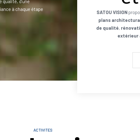
e qualité, d’une
iance à chaque étape
SATOU VISION
propo
plans architectur
de qualité
,
rénovati
extérieur
ACTIVITES