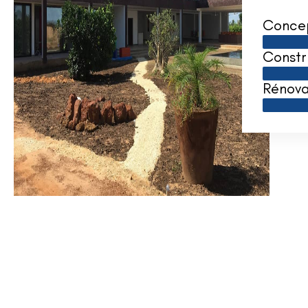
Conce
Constr
Rénova