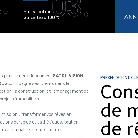
.
03.
Satisfaction
ANN
Garantie à 100 %
s plus de deux décennies,
SATOU VISION
PRÉSENTATION DE L'
RL
accompagne ses clients dans la
Con
ption, la construction, et l’aménagement de
 projets immobiliers.
de 
 mission : transformer vos rêves en
de r
sations durables et esthétiques, tout en
tissant qualité et satisfaction.