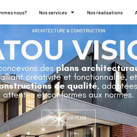
ommes nous?
Nos services
Nos réalisations
ARCHITECTURE & CONSTRUCTION
ATOU VISI
concevons des
plans architectura
 alliant créativité et fonctionnalité, e
onstructions de qualité
, adaptées
attentes et conformes aux normes.
EN SAVOIR PLUS