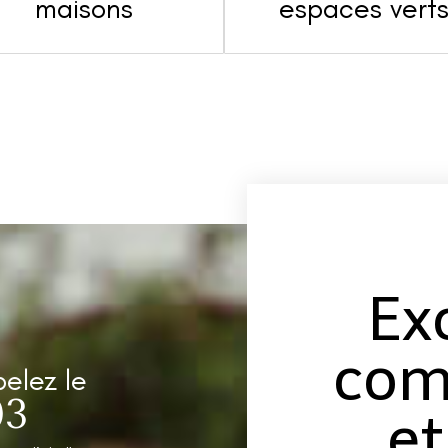
maisons
espaces vert
Ex
com
pelez le
03
et