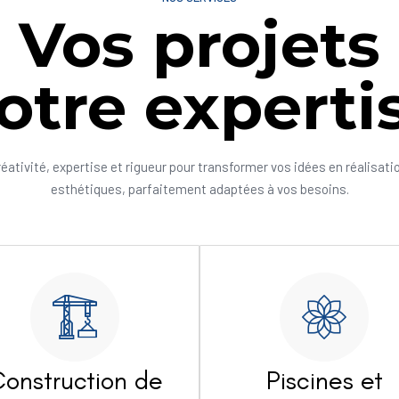
Vos projets
otre experti
réativité, expertise et rigueur pour transformer vos idées en réalisati
esthétiques, parfaitement adaptées à vos besoins.
onstruction de
Piscines et