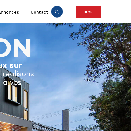
Annonces
Contact
DEVIS
ON
ux sur
t réalisons
 à vos