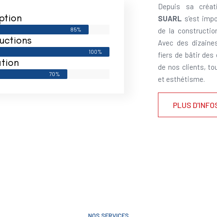
Depuis sa créat
ption
SUARL
s’est impo
85%
de la constructi
uctions
Avec des dizaine
100%
fiers de bâtir des
tion
de nos clients, to
70%
et esthétisme.
PLUS D'INFO
NOS SERVICES