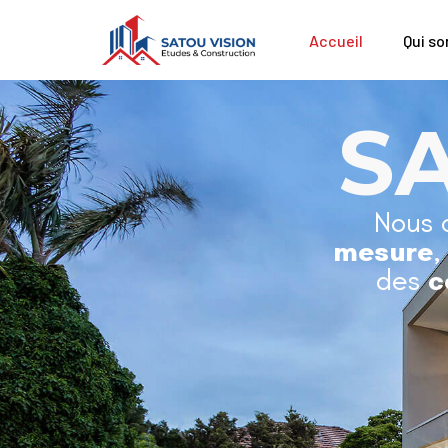
Accueil
Qui s
S
Nous 
mesure
,
des
c