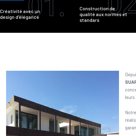
02
01.
Construction de
Créativité avec un
qualité aux normes et
design d'élégance
standars
Depui
SUA
conce
leurs
Notre
réali
garan