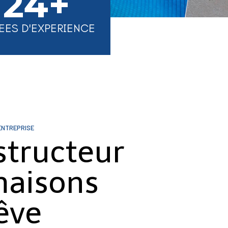
24+
EES D'EXPERIENCE
ENTREPRISE
structeur
maisons
êve