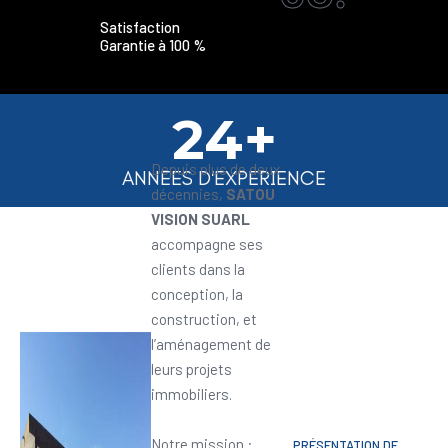
Satisfaction
Garantie à 100 %
24+
Depuis plus de deux
ANNEES D'EXPERIENCE
décennies,
SATOU
VISION SUARL
accompagne ses
clients dans la
conception, la
construction, et
l’aménagement de
leurs projets
immobiliers.
Notre mission :
PRÉSENTATION DE