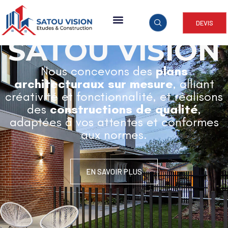
DEVIS
ARCHITECTURE & CONSTRUCTION
SATOU VISION
Nous concevons des
plans
architecturaux sur mesure
, alliant
créativité et fonctionnalité, et réalisons
des
constructions de qualité
,
adaptées à vos attentes et conformes
aux normes.
EN SAVOIR PLUS