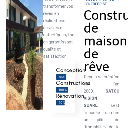
L'ENTREPRISE
transformer vos
Constr
rêves en
réalisations
de
durables et
esthétiques, tout
maison
en garantissant
de
qualité et
satisfaction.
rêve
Conception
Depuis sa création
85%
Constructions
en l’an
100%
2000,
SATOU
Rénovation
VISION
70%
SUARL
s’est
imposée comme
un pilier de
l’immobilier, de la