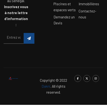
au Sénégal.
Piscines et
Immobilières
Inscrivez vous
espaces verts
Contactez-
à notre lettre
Demandez un
nous
d’information
Devis
:
Copyright © 2022
Dakni
. All rights
reserved.