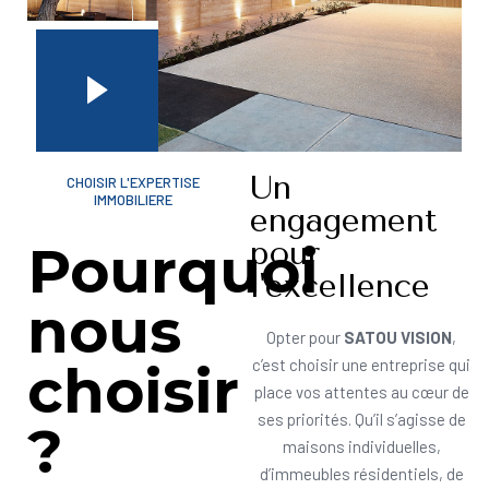
Un
CHOISIR L'EXPERTISE
IMMOBILIERE
engagement
pour
Pourquoi
l'excellence
nous
Opter pour
SATOU VISION
,
choisir
c’est choisir une entreprise qui
place vos attentes au cœur de
ses priorités. Qu’il s’agisse de
?
maisons individuelles,
d’immeubles résidentiels, de