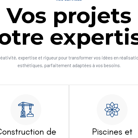
Vos projets
otre experti
réativité, expertise et rigueur pour transformer vos idées en réalisati
esthétiques, parfaitement adaptées à vos besoins.
onstruction de
Piscines et