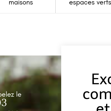
maisons
espaces vert
Ex
com
pelez le
03
et