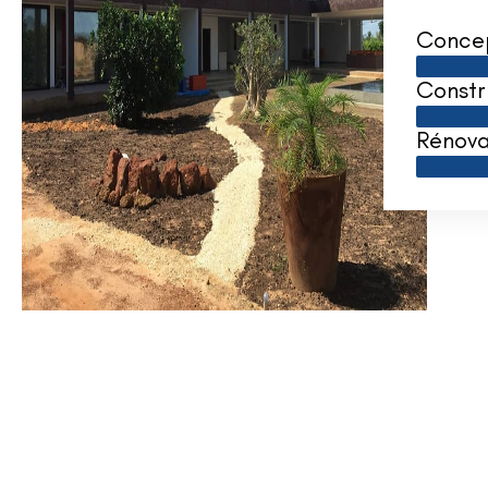
Conce
Constr
Rénova