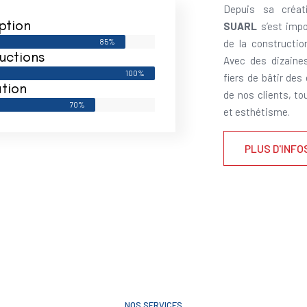
Depuis sa créat
ption
SUARL
s’est impo
85%
de la constructi
uctions
Avec des dizaine
100%
fiers de bâtir des
tion
de nos clients, to
70%
et esthétisme.
PLUS D'INFO
NOS SERVICES