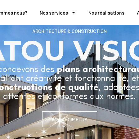
ommes nous?
Nos services
Nos réalisations
ARCHITECTURE & CONSTRUCTION
ATOU VISI
concevons des
plans architectura
 alliant créativité et fonctionnalité, e
onstructions de qualité
, adaptées
attentes et conformes aux normes.
EN SAVOIR PLUS