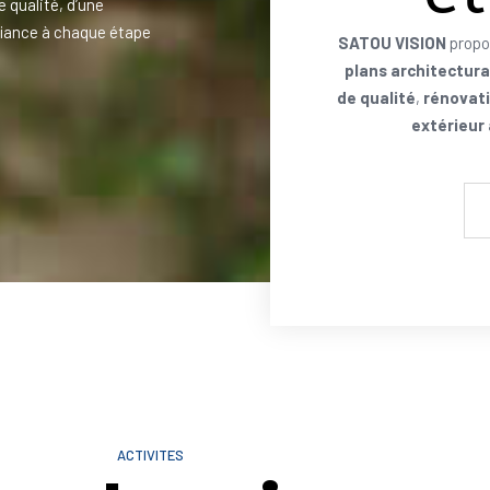
e qualité, d’une
iance à chaque étape
SATOU VISION
propo
plans architectur
de qualité
,
rénovati
extérieur
ACTIVITES