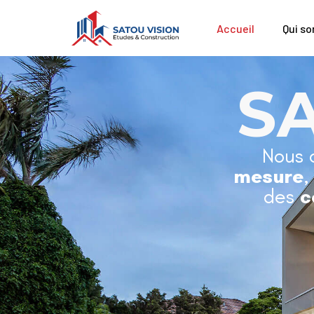
Accueil
Qui s
S
Nous 
mesure
,
des
c