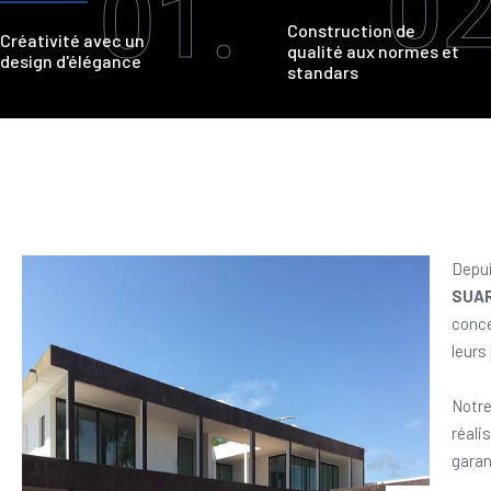
02
01.
Construction de
Créativité avec un
qualité aux normes et
design d'élégance
standars
Depui
SUA
conce
leurs
Notre
réali
garan