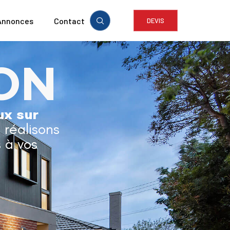
Annonces
Contact
DEVIS
ON
ux sur
t réalisons
 à vos