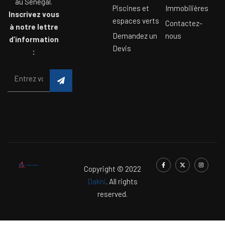
au Sénégal.
Piscines et
Immobilières
Inscrivez vous
espaces verts
Contactez-
à notre lettre
Demandez un
nous
d’information
Devis
:
Copyright © 2022
Dakni
. All rights
reserved.