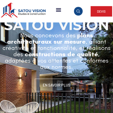
DEVIS
ARCHITECTURE & CONSTRUCTION
SATOU VISION
Nous concevons des
plans
architecturaux sur mesure
, alliant
créativité et fonctionnalité, et réalisons
des
constructions de qualité
,
adaptées à vos attentes et conformes
aux normes.
EN SAVOIR PLUS