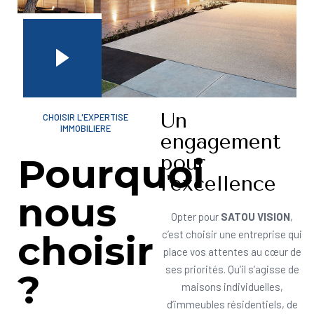
Un
CHOISIR L'EXPERTISE
IMMOBILIERE
engagement
pour
Pourquoi
l'excellence
nous
Opter pour
SATOU VISION
,
choisir
c’est choisir une entreprise qui
place vos attentes au cœur de
ses priorités. Qu’il s’agisse de
?
maisons individuelles,
d’immeubles résidentiels, de