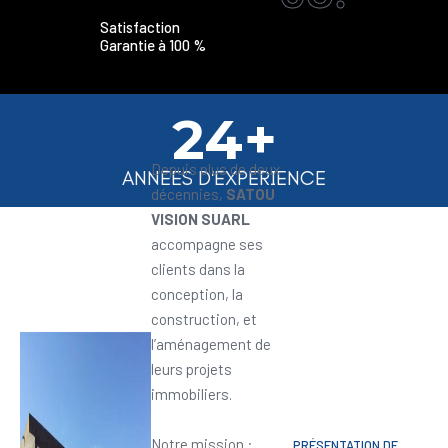
Satisfaction
Garantie à 100 %
24+
Depuis plus de deux
ANNEES D'EXPERIENCE
décennies,
SATOU
VISION SUARL
accompagne ses
clients dans la
conception, la
construction, et
l’aménagement de
leurs projets
immobiliers.
Notre mission :
PRÉSENTATION DE