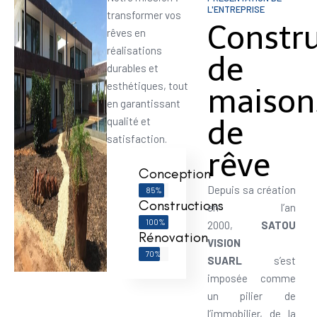
L'ENTREPRISE
transformer vos
Constr
rêves en
réalisations
de
durables et
esthétiques, tout
maison
en garantissant
de
qualité et
satisfaction.
rêve
Conception
Depuis sa création
85%
Constructions
en l’an
100%
2000,
SATOU
Rénovation
VISION
70%
SUARL
s’est
imposée comme
un pilier de
l’immobilier, de la