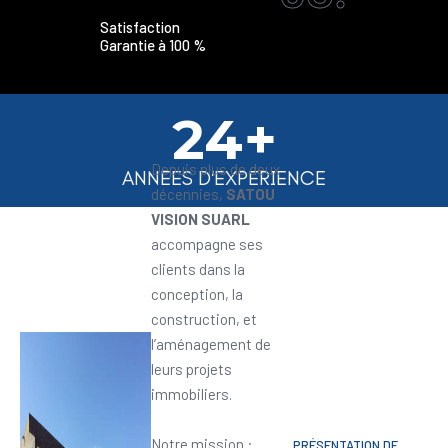
Satisfaction
Garantie à 100 %
24+
Depuis plus de deux
ANNEES D'EXPERIENCE
décennies,
SATOU
VISION SUARL
accompagne ses
clients dans la
conception, la
construction, et
l’aménagement de
leurs projets
immobiliers.
Notre mission :
PRÉSENTATION DE