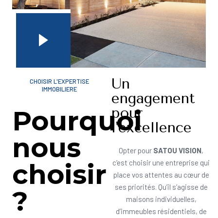
Un
CHOISIR L'EXPERTISE
IMMOBILIERE
engagement
pour
Pourquoi
l'excellence
nous
Opter pour
SATOU VISION
,
choisir
c’est choisir une entreprise qui
place vos attentes au cœur de
ses priorités. Qu’il s’agisse de
?
maisons individuelles,
d’immeubles résidentiels, de