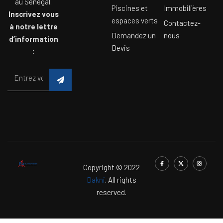
au Sénégal.
Piscines et
Immobilières
Inscrivez vous
espaces verts
Contactez-
à notre lettre
Demandez un
nous
d’information
Devis
:
Copyright © 2022
Dakni
. All rights
reserved.