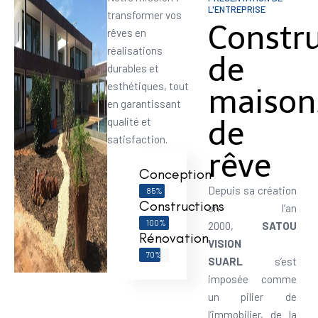
L'ENTREPRISE
transformer vos
Constr
rêves en
réalisations
de
durables et
esthétiques, tout
maison
en garantissant
de
qualité et
satisfaction.
rêve
Conception
Depuis sa création
85%
Constructions
en l’an
100%
2000,
SATOU
Rénovation
VISION
70%
SUARL
s’est
imposée comme
un pilier de
l’immobilier, de la