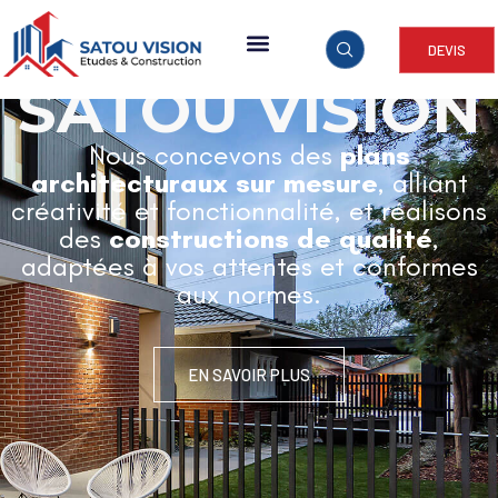
DEVIS
ARCHITECTURE & CONSTRUCTION
SATOU VISION
Nous concevons des
plans
architecturaux sur mesure
, alliant
créativité et fonctionnalité, et réalisons
des
constructions de qualité
,
adaptées à vos attentes et conformes
aux normes.
EN SAVOIR PLUS