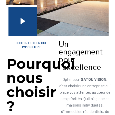
Un
CHOISIR L'EXPERTISE
IMMOBILIERE
engagement
pour
Pourquoi
l'excellence
nous
Opter pour
SATOU VISION
,
choisir
c’est choisir une entreprise qui
place vos attentes au cœur de
ses priorités. Qu’il s’agisse de
?
maisons individuelles,
d’immeubles résidentiels, de