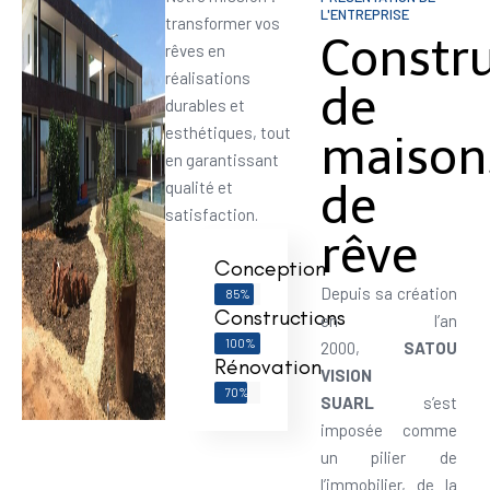
L'ENTREPRISE
transformer vos
Constr
rêves en
réalisations
de
durables et
esthétiques, tout
maison
en garantissant
de
qualité et
satisfaction.
rêve
Conception
Depuis sa création
85%
Constructions
en l’an
100%
2000,
SATOU
Rénovation
VISION
70%
SUARL
s’est
imposée comme
un pilier de
l’immobilier, de la