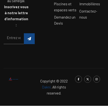
au Sénégal.
Piscines et
Immobilières
Inscrivez vous
espaces verts
Contactez-
à notre lettre
Demandez un
nous
d’information
Devis
:
Copyright © 2022
Dakni
. All rights
reserved.