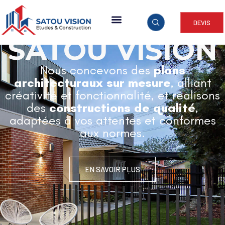
DEVIS
ARCHITECTURE & CONSTRUCTION
SATOU VISION
Nous concevons des
plans
architecturaux sur mesure
, alliant
créativité et fonctionnalité, et réalisons
des
constructions de qualité
,
adaptées à vos attentes et conformes
aux normes.
EN SAVOIR PLUS