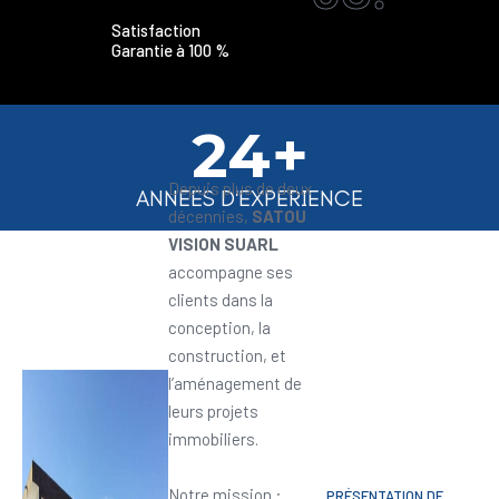
Satisfaction
Garantie à 100 %
24+
Depuis plus de deux
ANNEES D'EXPERIENCE
décennies,
SATOU
VISION SUARL
accompagne ses
clients dans la
conception, la
construction, et
l’aménagement de
leurs projets
immobiliers.
Notre mission :
PRÉSENTATION DE