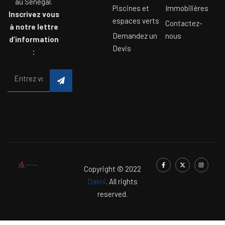
au Sénégal.
Piscines et
Immobilières
Inscrivez vous
espaces verts
Contactez-
à notre lettre
Demandez un
nous
d’information
Devis
:
Copyright © 2022
Dakni
. All rights
reserved.