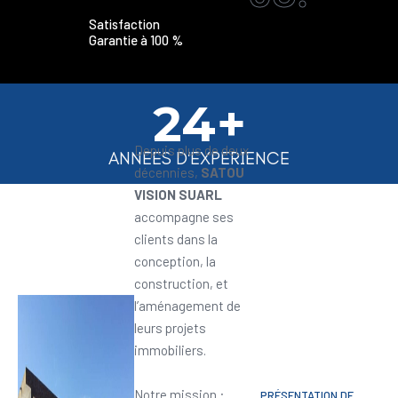
Satisfaction
Garantie à 100 %
24+
Depuis plus de deux
ANNEES D'EXPERIENCE
décennies,
SATOU
VISION SUARL
accompagne ses
clients dans la
conception, la
construction, et
l’aménagement de
leurs projets
immobiliers.
Notre mission :
PRÉSENTATION DE