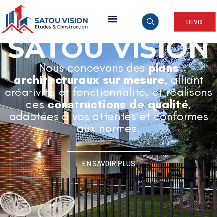
DEVIS
ARCHITECTURE & CONSTRUCTION
SATOU VISION
Nous concevons des
plans
architecturaux sur mesure
, alliant
créativité et fonctionnalité, et réalisons
des
constructions de qualité
,
adaptées à vos attentes et conformes
aux normes.
EN SAVOIR PLUS