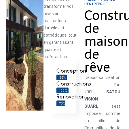
L'ENTREPRISE
transformer vos
Constr
rêves en
réalisations
de
durables et
esthétiques, tout
maison
en garantissant
de
qualité et
satisfaction.
rêve
Conception
Depuis sa création
85%
Constructions
en l’an
100%
2000,
SATOU
Rénovation
VISION
70%
SUARL
s’est
imposée comme
un pilier de
l’immobilier, de la