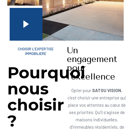
Un
CHOISIR L'EXPERTISE
IMMOBILIERE
engagement
pour
Pourquoi
l'excellence
nous
Opter pour
SATOU VISION
,
choisir
c’est choisir une entreprise qui
place vos attentes au cœur de
ses priorités. Qu’il s’agisse de
?
maisons individuelles,
d’immeubles résidentiels, de