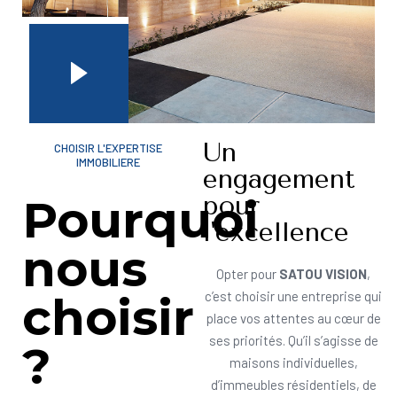
Un
CHOISIR L'EXPERTISE
IMMOBILIERE
engagement
pour
Pourquoi
l'excellence
nous
Opter pour
SATOU VISION
,
choisir
c’est choisir une entreprise qui
place vos attentes au cœur de
ses priorités. Qu’il s’agisse de
?
maisons individuelles,
d’immeubles résidentiels, de