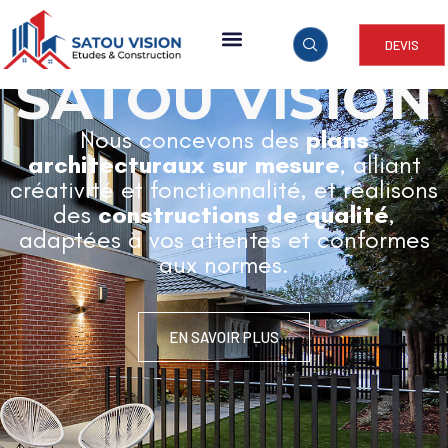
DEVIS
ARCHITECTURE & CONSTRUCTION
SATOU VISION
Nous concevons des
plans
architecturaux sur mesure
, alliant
créativité et fonctionnalité, et réalisons
des
constructions de qualité
,
adaptées à vos attentes et conformes
aux normes.
EN SAVOIR PLUS