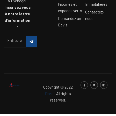
au Sénégal.
Piscines et
Immobilières
Inscrivez vous
espaces verts
Contactez-
à notre lettre
Demandez un
nous
d’information
Devis
:
Copyright © 2022
Dakni
. All rights
reserved.