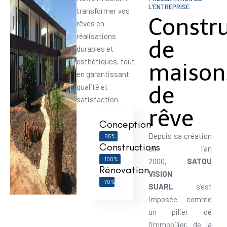
L'ENTREPRISE
transformer vos
Constr
rêves en
réalisations
de
durables et
esthétiques, tout
maison
en garantissant
de
qualité et
satisfaction.
rêve
Conception
Depuis sa création
85%
Constructions
en l’an
100%
2000,
SATOU
Rénovation
VISION
70%
SUARL
s’est
imposée comme
un pilier de
l’immobilier, de la