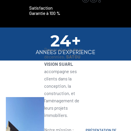
Satisfaction
Garantie à 100 %
24+
Depuis plus de deux
ANNEES D'EXPERIENCE
décennies,
SATOU
VISION SUARL
accompagne ses
clients dans la
conception, la
construction, et
l’aménagement de
leurs projets
immobiliers.
Notre mission :
PRÉSENTATION DE