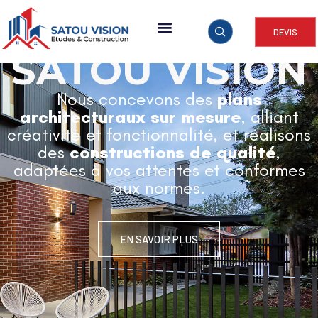
DEVIS
ARCHITECTURE & CONSTRUCTION
SATOU VISION
Nous concevons des
plans
architecturaux sur mesure
, alliant
créativité et fonctionnalité, et réalisons
des
constructions de qualité
,
adaptées à vos attentes et conformes
aux normes.
EN SAVOIR PLUS