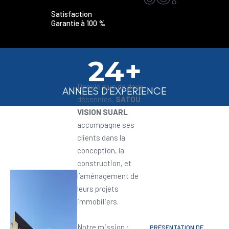
Satisfaction
Garantie à 100 %
24+
Depuis plus de deux
ANNEES D'EXPERIENCE
décennies,
SATOU
VISION SUARL
accompagne ses
clients dans la
conception, la
construction, et
l’aménagement de
leurs projets
immobiliers.
Notre mission :
PRÉSENTATION DE