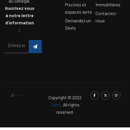
au Sénégal.
Piscines et
Immobilières
Inscrivez vous
espaces verts
Contactez-
à notre lettre
Demandez un
nous
d’information
Devis
:
Copyright © 2022
Dakni
. All rights
reserved.