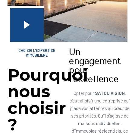
Un
CHOISIR L'EXPERTISE
IMMOBILIERE
engagement
pour
Pourquoi
l'excellence
nous
Opter pour
SATOU VISION
,
choisir
c’est choisir une entreprise qui
place vos attentes au cœur de
ses priorités. Qu’il s’agisse de
?
maisons individuelles,
d’immeubles résidentiels, de