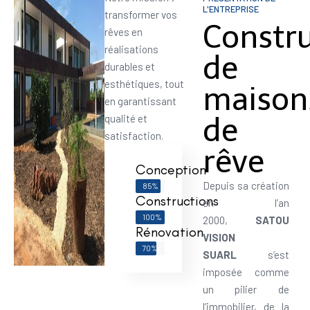
L'ENTREPRISE
transformer vos
Constr
rêves en
réalisations
de
durables et
esthétiques, tout
maison
en garantissant
de
qualité et
satisfaction.
rêve
Conception
Depuis sa création
85%
Constructions
en l’an
100%
2000,
SATOU
Rénovation
VISION
70%
SUARL
s’est
imposée comme
un pilier de
l’immobilier, de la